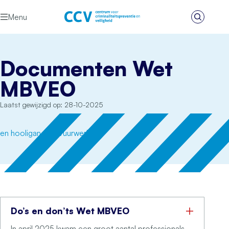
Ga naar de inhoud
Menu
Zoeken
Het CCV
Documenten Wet
MBVEO
Laatst gewijzigd op: 28-10-2025
Do’s en don’ts Wet MBVEO
In april 2025 kwam een groot aantal professionals