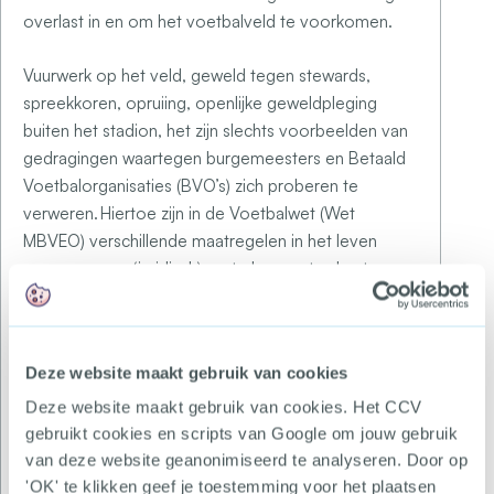
overlast in en om het voetbalveld te voorkomen.
Vuurwerk op het veld, geweld tegen stewards,
spreekkoren, opruiing, openlijke geweldpleging
buiten het stadion, het zijn slechts voorbeelden van
gedragingen waartegen burgemeesters en Betaald
Voetbalorganisaties (BVO’s) zich proberen te
verweren. Hiertoe zijn in de Voetbalwet (Wet
MBVEO) verschillende maatregelen in het leven
geroepen om (juridisch) op te kunnen treden tegen
voetbalgeweld. Zo hebben de rechter, het OM en
de burgemeester bevoegdheden gekregen om
voetbalhooligans aan te kunnen pakken.
Deze website maakt gebruik van cookies
Met een last onder dwangsom kunnen
Deze website maakt gebruik van cookies. Het CCV
burgemeesters ook gewenst gedrag afdwingen. In
gebruikt cookies en scripts van Google om jouw gebruik
2021 kregen verschillende overlastgevende
van deze website geanonimiseerd te analyseren. Door op
supporters van Go Ahead Eagles er een.
'OK' te klikken geef je toestemming voor het plaatsen