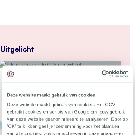
Uitgelicht
Wil jij als eerste op de hoogte zijn van nieuwe tools, webdossiers en
bijeenkomsten over criminaliteitspreventie?
Meld je aan voor de CCV-
Deze website maakt gebruik van cookies
nieuwsbrief!
Deze website maakt gebruik van cookies. Het CCV
gebruikt cookies en scripts van Google om jouw gebruik
Open Meld je
van deze website geanonimiseerd te analyseren. Door op
'OK' te klikken geef je toestemming voor het plaatsen
van alle cookies, zoals omschreven in onze privacy- en