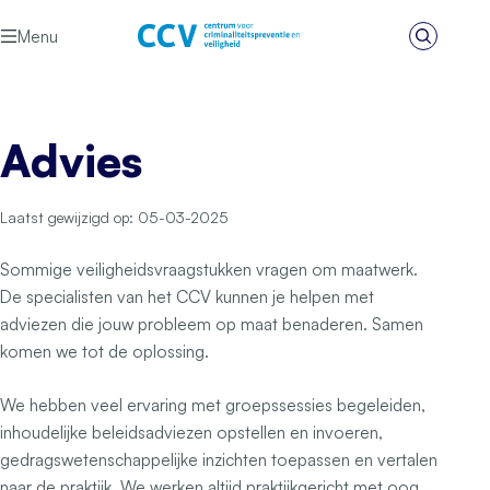
Ga naar de inhoud
Menu
Zoeken
Het CCV
Advies
Laatst gewijzigd op: 05-03-2025
Sommige veiligheidsvraagstukken vragen om maatwerk.
De specialisten van het CCV kunnen je helpen met
adviezen die jouw probleem op maat benaderen. Samen
komen we tot de oplossing.
We hebben veel ervaring met groepssessies begeleiden,
inhoudelijke beleidsadviezen opstellen en invoeren,
gedragswetenschappelijke inzichten toepassen en vertalen
naar de praktijk. We werken altijd praktijkgericht met oog