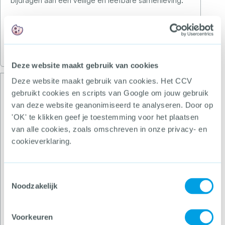
bijdragen aan een veilige en leefbare samenleving.
Ben je benieuwd naar wat wij voor je kunnen doen?
Neem dan contact met ons op
. We gaan graag met
je in gesprek.
Deze website maakt gebruik van cookies
Deze website maakt gebruik van cookies. Het CCV
CCV-training
gebruikt cookies en scripts van Google om jouw gebruik
Het CCV biedt
trainingen en e-learnings
op het
van deze website geanonimiseerd te analyseren. Door op
gebied van veiligheid en leefbaarheid. Qua inhoud
'OK' te klikken geef je toestemming voor het plaatsen
en werkvormen divers, maar altijd praktisch
van alle cookies, zoals omschreven in onze privacy- en
toepasbaar.
cookieverklaring.
Deskundige CCV-adviseurs met
Toestemmingsselectie
trainingsvaardigheden verzorgen ons aanbod. Zij
Noodzakelijk
maken gebruik van actuele kennis en ervaringen uit
de praktijk. En omdat we het belangrijk vinden om zo
goed mogelijk aan te sluiten op jouw wensen,
Voorkeuren