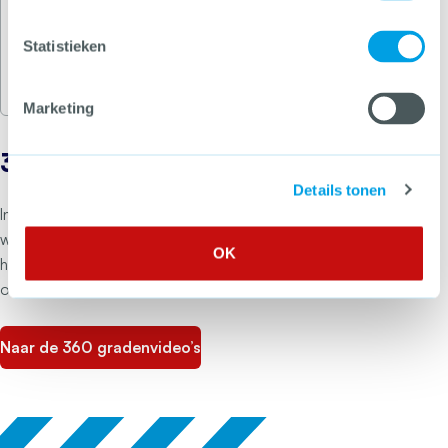
bieden we vooral trainingen op maat en op de
locatie die jou past.
Statistieken
Bekijk ons aanbod
›
Marketing
360 gradenvideo’s
Details tonen
In de 360 graden bewustwordings- en trainingsvideo’s
worden situaties levensecht nagebootst. Je ziet en ervaart
OK
hoe je kunt reageren in bepaalde situaties, zoals bij een
overval of diefstal. In totaal zijn er 13 video’s.
Naar de 360 gradenvideo’s