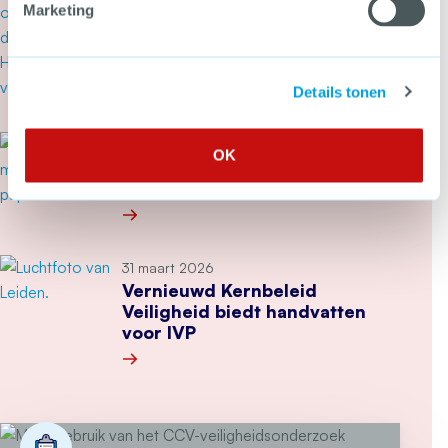
‘Repressie is onvoldoende als
Marketing
enige strategie’
Details tonen
Meer over ‘Repressie is onvoldoende als enige s
13 april 2026
OK
Onderzoek: Slim omgaan met
schaarste bij afdelingen OOV
Meer over Onderzoek: Slim omgaan met schaars
31 maart 2026
Vernieuwd Kernbeleid
Veiligheid biedt handvatten
voor IVP
Meer over Vernieuwd Kernbeleid Veiligheid bied