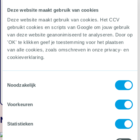
Deze website maakt gebruik van cookies
Integraal veiligheidsbeleid
Deze website maakt gebruik van cookies. Het CCV
Hoe helpt het CCV jou als gemeente?
gebruikt cookies en scripts van Google om jouw gebruik
Veiligheidsplannen
Nieuwe omgevingswet
van deze website geanonimiseerd te analyseren. Door op
Integraal veiligheidsplan maken
'OK' te klikken geef je toestemming voor het plaatsen
Uitvoeringsplan maken
van alle cookies, zoals omschreven in onze privacy- en
Maak je eigen uitvoeringsplan
cookieverklaring.
Stappenplan opstellen uitvoeringsplan
Veilige Publieke Taak
Onderzoeken en voorbeelden Integraal
veiligheidsbeleid
Toestemmingsselectie
Noodzakelijk
Ga terug
Voorkeuren
Nieuws
Statistieken
15 juli 2026