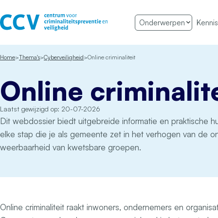
Ga naar de inhoud
Onderwerpen
Kennis
Het CCV
Home
Thema's
Cyberveiligheid
Online criminaliteit
Online criminalit
Laatst gewijzigd op: 20-07-2026
Dit webdossier biedt uitgebreide informatie en praktische h
elke stap die je als gemeente zet in het verhogen van de on
weerbaarheid van kwetsbare groepen.
Online criminaliteit raakt inwoners, ondernemers en organisat