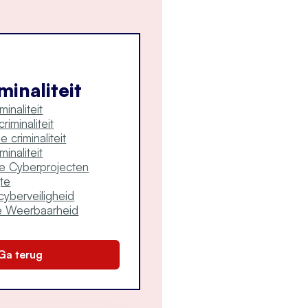
minaliteit
minaliteit
riminaliteit
 criminaliteit
inaliteit
e Cyberprojecten
gte
yberveiligheid
le Weerbaarheid
Ga terug