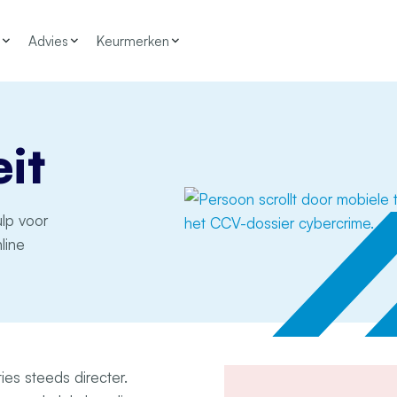
Advies
Keurmerken
eit
ulp voor
line
ies steeds directer.