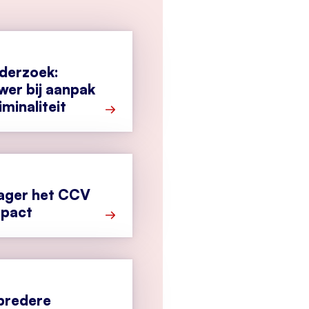
derzoek:
er bij aanpak
iminaliteit
Meer over Afstudeeronderzoek: Bruggenb
ager het CCV
mpact
Meer over Nieuwe manager het CCV kie
bredere