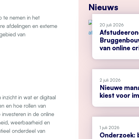
Nieuws
p te nemen in het
20 juli 2026
ere afdelingen en externe
Afstudeeron
 gebied van
Bruggenbouw
van online cr
2 juli 2026
Nieuwe man
kiest voor i
nzicht in wat er digitaal
fen en hoe rollen van
 investeren in de online
heid, weerbaarheid en
1 juli 2026
ntieel onderdeel van
Onderzoek: 