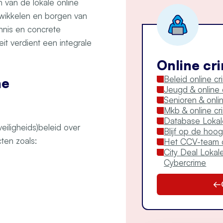
 van de lokale online
wikkelen en borgen van
ennis en concrete
it verdient een integrale
Online cri
Beleid online cri
ne
Jeugd & online c
Senioren & online
Mkb & online crim
Database Lokal
iligheids)beleid over
Blijf op de hoo
cten zoals:
Het CCV-team c
City Deal Loka
Cybercrime