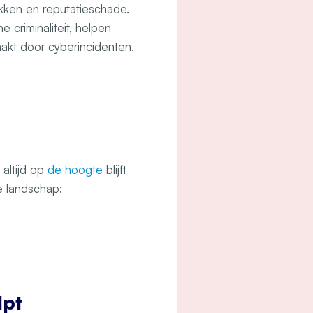
lekken en reputatieschade.
criminaliteit, helpen
kt door cyberincidenten.
 altijd op
de hoogte
blijft
e landschap:
lpt