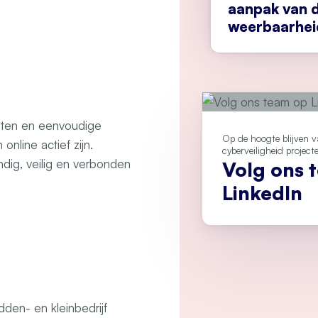
aanpak van d
weerbaarhei
nten en eenvoudige
Op de hoogte blijven 
nline actief zijn.
cyberveiligheid project
ndig, veilig en verbonden
Volg ons 
LinkedIn
den- en kleinbedrijf