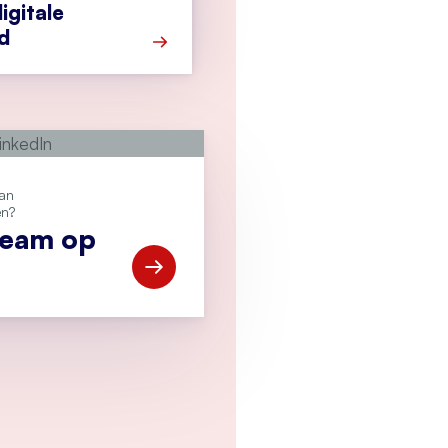
igitale
d
Meer over Onderzoek: bredere aanpak 
van
en?
team op
Open Volg ons team op LinkedIn