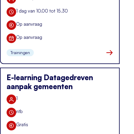
Aantal deelnemers
1 dag van 10.00 tot 15.30
Duur training
Op aanvraag
Kosten
Op aanvraag
Datum
Trainingen
Naar kennis i
E-learning Datagedreven
aanpak gemeenten
1
Aantal deelnemers
ntb
Duur training
Gratis
Kosten