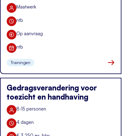
Maatwerk
Aantal deelnemers
ntb
Duur training
Op aanvraag
Kosten
ntb
Datum
Trainingen
Naar kennis i
Gedragsverandering voor
toezicht en handhaving
8-15 personen
Aantal deelnemers
4 dagen
Duur training
€ 3.250 ex. btw