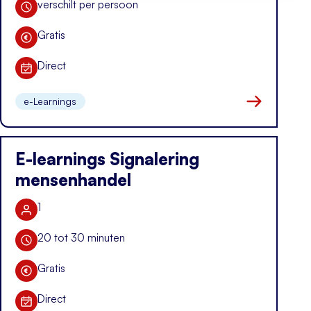
verschilt per persoon
Duur training
Gratis
Kosten
Direct
Datum
e-Learnings
Naar kennis i
E-learnings Signalering
mensenhandel
1
Aantal deelnemers
20 tot 30 minuten
Duur training
Gratis
Kosten
Direct