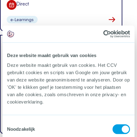
Direct
Datum
e-Learnings
Naar kennis i
E-learning Interne criminaliteit
de baas
Deze website maakt gebruik van cookies
Deze website maakt gebruik van cookies. Het CCV
1
gebruikt cookies en scripts van Google om jouw gebruik
Aantal deelnemers
20 minuten
van deze website geanonimiseerd te analyseren. Door op
'OK' te klikken geef je toestemming voor het plaatsen
Duur training
Gratis
van alle cookies, zoals omschreven in onze privacy- en
cookieverklaring.
Kosten
Direct
Datum
e-Learnings
Toestemmingsselectie
Noodzakelijk
Naar kennis i