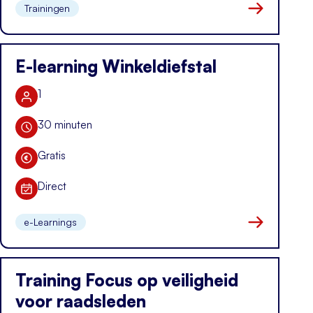
Trainingen
Naar kennis i
E-learning Winkeldiefstal
1
Aantal deelnemers
30 minuten
Duur training
Gratis
Kosten
Direct
Datum
e-Learnings
Naar kennis i
Training Focus op veiligheid
voor raadsleden