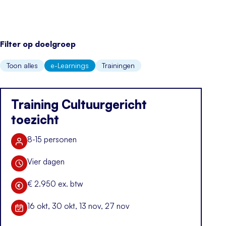
Filter op doelgroep
Toon alles
e-Learnings
Trainingen
Training Cultuurgericht
toezicht
8-15 personen
Aantal deelnemers
Vier dagen
Duur training
€ 2.950 ex. btw
Kosten
16 okt, 30 okt, 13 nov, 27 nov
Datum