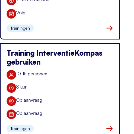
Kosten
Volgt
Datum
Trainingen
Naar kennis i
Training InterventieKompas
gebruiken
10-15 personen
Aantal deelnemers
8 uur
Duur training
Op aanvraag
Kosten
Op aanvraag
Datum
Trainingen