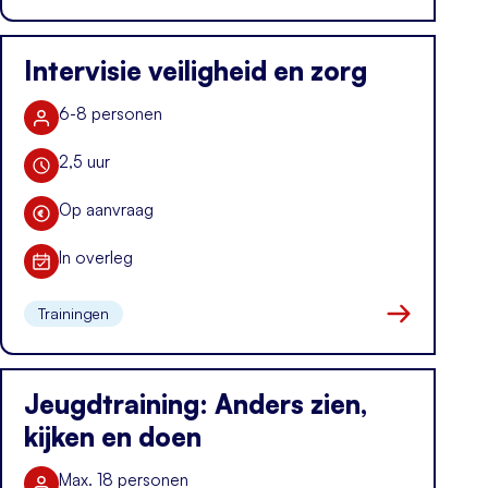
Naar kennis i
Intervisie veiligheid en zorg
6-8 personen
Aantal deelnemers
2,5 uur
Duur training
Op aanvraag
Kosten
In overleg
Datum
Trainingen
Naar kennis i
Jeugdtraining: Anders zien,
kijken en doen
Max. 18 personen