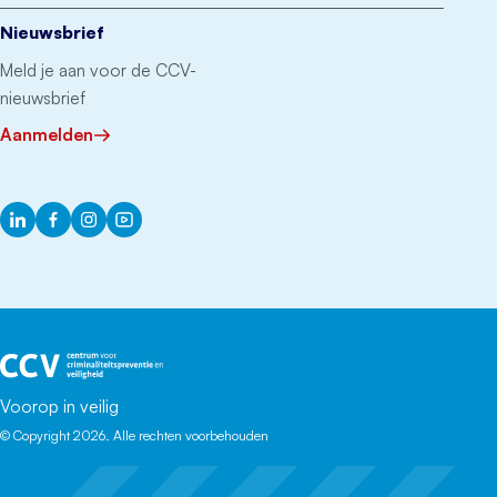
Nieuwsbrief
Meld je aan voor de CCV-
nieuwsbrief
Aanmelden
LinkedIn
Facebook
Instagram
YouTube
Het CCV
Voorop in veilig
© Copyright 2026. Alle rechten voorbehouden