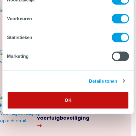
27 juli 2026
Nieuwe inspectieschema’s
Voorkeuren
brandbeveiliging gevaarlijke
stoffen
Statistieken
Meer over Nieuwe inspectieschema’s brandbeveil
22 juli 2026
Marketing
Cyberbeveiligingswet vanaf 15
augustus van kracht: wat kun je
nu doen?
Details tonen
Meer over Cyberbeveiligingswet vanaf 15 august
15 juli 2026
OK
Samenwerking levert nieuwe
inzichten in
voertuigbeveiliging
Meer over Samenwerking levert nieuwe inzichten