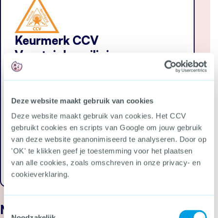
Keurmerk CCV
Voertuigbeveiliging
Beveiliging keyless entry/start en relay attack
Samenwerking levert nieuwe inzichten in
voertuigbeveiliging op
Leaseauto’s beveiligen
Deze website maakt gebruik van cookies
Werkmaterieel beveiligen
Certificatie-instelling
Deze website maakt gebruik van cookies. Het CCV
Informatie voor verzekeraars
gebruikt cookies en scripts van Google om jouw gebruik
Documenten Keurmerk CCV
van deze website geanonimiseerd te analyseren. Door op
Voertuigbeveiliging
'OK' te klikken geef je toestemming voor het plaatsen
Ga terug
van alle cookies, zoals omschreven in onze privacy- en
cookieverklaring.
Nieuws
Toestemmingsselectie
Noodzakelijk