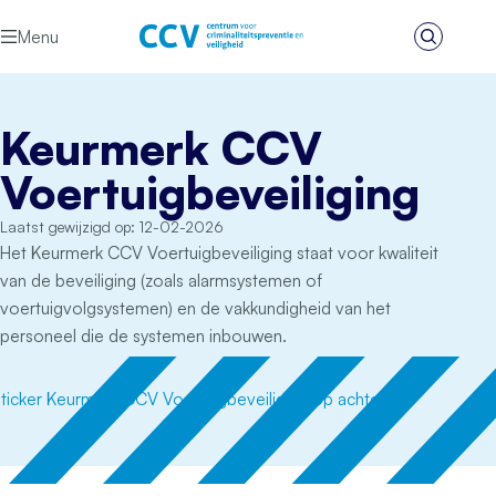
Ga naar de inhoud
Menu
Zoeken
Het CCV
Keurmerk CCV
Voertuigbeveiliging
Laatst gewijzigd op: 12-02-2026
Het Keurmerk CCV Voertuigbeveiliging staat voor kwaliteit
van de beveiliging (zoals alarmsystemen of
voertuigvolgsystemen) en de vakkundigheid van het
personeel die de systemen inbouwen.