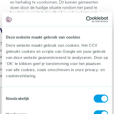
en herhaling te voorkomen. Dit kunnen gemeenten
doen door de huidige situatie rondom het pand te
beschrijven en de bekendheid en rol van het pand
binnen het drugscircuit te motiveren.
Vragen en antwoorden
Deze website maakt gebruik van cookies
Tijdens het webinar hebben deelnemers verschillende
Deze website maakt gebruik van cookies. Het CCV
vragen aan de spreker gesteld. Hieronder staan de
gebruikt cookies en scripts van Google om jouw gebruik
antwoorden op deze vragen. Voor de leesbaarheid zijn de
van deze website geanonimiseerd te analyseren. Door op
antwoorden vereenvoudigd. Aan de inhoud kunnen geen
'OK' te klikken geef je toestemming voor het plaatsen
rechten worden ontleend; in concrete gevallen blijft altijd
van alle cookies, zoals omschreven in onze privacy- en
een casus-specifieke juridische beoordeling noodzakelijk.
cookieverklaring.
Toestemmingsselectie
Kan een sluiting ook voorwaardelijk
Noodzakelijk
opgelegd worden?
Een voorwaardelijke sluiting is juridisch niet direct uit