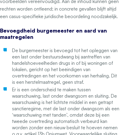
voorbeelden vereenvoudigd. Aan de inhoud kunnen geen
rechten worden ontleend; in concrete gevallen blijft altijd
een casus-specifieke juridische beoordeling noodzakelijk.
Bevoegdheid burgemeester en aard van
maatregelen
De burgemeester is bevoegd tot het opleggen van
een last onder bestuursdwang bij aantreffen van
handelshoeveelheden drugs in of bij woningen of
lokalen, gericht op het beëindigen van
overtredingen en het voorkomen van herhaling. Dit
is een herstelmaatregel, geen straf.
Er is een onderscheid te maken tussen
waarschuwing, last onder dwangsom en sluiting. De
waarschuwing is het lichtste middel in een getrapt
sanctieregime, met de last onder dwangsom als een
‘waarschuwing met tanden’, omdat deze bij een
tweede overtreding automatisch verbeurd kan
worden zonder een nieuw besluit te hoeven nemen
o.g.v. artikel 13b Opiumwet. Voorwaardelijke sluiting