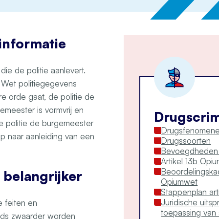
informatie
ie de politie aanlevert.
6 Wet politiegegevens
e orde gaat, de politie de
meester is vormvrij en
Drugscrimi
de politie de burgemeester
Drugsfenomen
 op naar aanleiding van een
Drugssoorten
Bevoegdheden 
Artikel 13b Opi
Beoordelingskad
belangrijker
Opiumwet
Stappenplan art
Juridische uits
 feiten en
toepassing van 
eds zwaarder worden