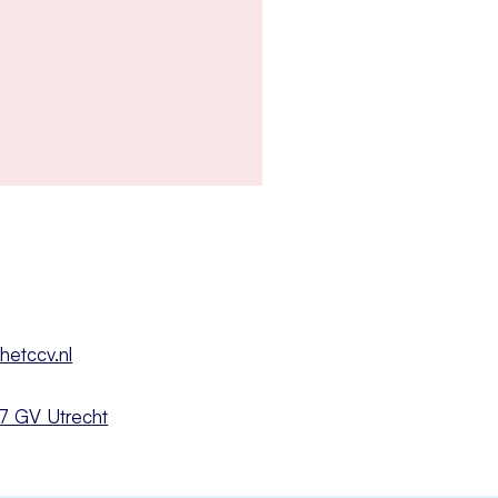
hetccv.nl
527 GV Utrecht