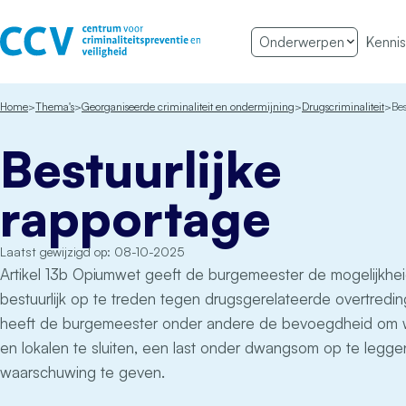
Ga naar de inhoud
Onderwerpen
Kennis
Het CCV
Home
Thema's
Georganiseerde criminaliteit en ondermijning
Drugscriminaliteit
Bes
Bestuurlijke
rapportage
Laatst gewijzigd op: 08-10-2025
Artikel 13b Opiumwet geeft de burgemeester de mogelijkhe
bestuurlijk op te treden tegen drugsgerelateerde overtredi
heeft de burgemeester onder andere de bevoegdheid om
en lokalen te sluiten, een last onder dwangsom op te legge
waarschuwing te geven.