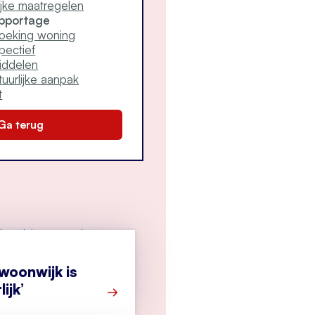
ijke maatregelen
apportage
zoeking woning
pectief
iddelen
tuurlijke aanpak
t
Ga terug
 woonwijk is
ijk’
Meer over ‘Drugslab in woonwijk is leven