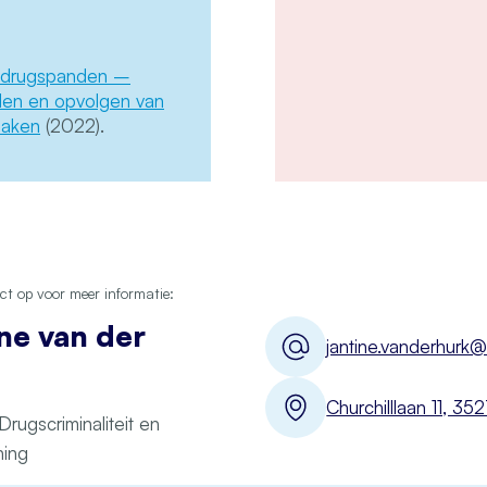
an drugspanden –
den en opvolgen van
zaken
(2022).
t op voor meer informatie:
ne van der
jantine.vanderhurk@
Churchilllaan 11, 3
Drugscriminaliteit en
ning