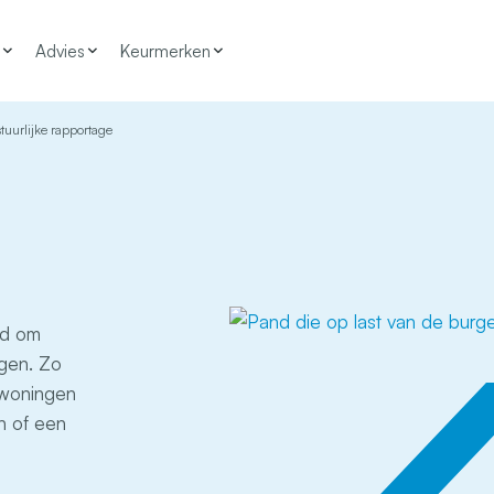
Advies
Keurmerken
tuurlijke rapportage
id om
ngen. Zo
 woningen
n of een