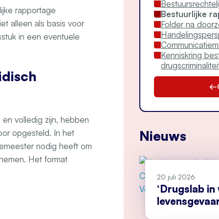
Bestuursrechtel
ijke rapportage
Bestuurlijke r
iet alleen als basis voor
Folder na door
Handelingspers
sstuk in een eventuele
Communicatiem
Kenniskring bes
drugscriminalitei
idisch
 en volledig zijn, hebben
oor opgesteld. In het
Nieuws
gemeester nodig heeft om
 nemen. Het format
20 juli 2026
‘Drugslab in
levensgevaarl