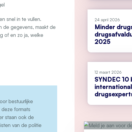
gel
n snel in te vullen.
24 april 2026
Minder drug
van de gegevens, maakt de
drugsafvald
g of en zo ja, welke
2025
12 maart 2026
SYNDEC 10 
internationa
drugsexpert
oor bestuurlijke
 deze formats
er staan ook de
isten van de politie