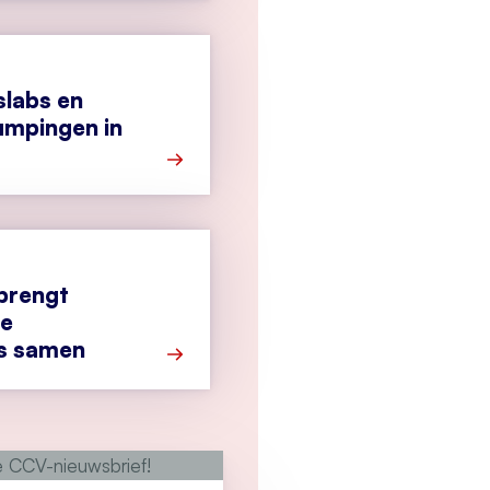
slabs en
umpingen in
Meer over Minder drugslabs en drugsa
brengt
le
s samen
Meer over SYNDEC 10 brengt internati