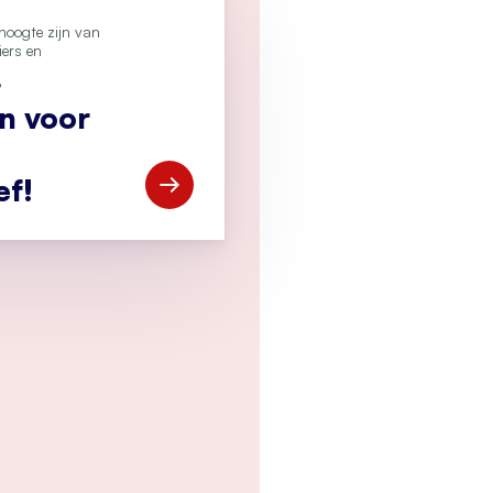
e hoogte zijn van
iers en
?
an voor
ef!
Open Meld je aan voor de CCV-nieuwsbr