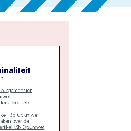
naliteit
en
burgemeester
umwet
er artikel 13b
ikel 13b Opiumwet
praken over de
artikel 13b Opiumwet