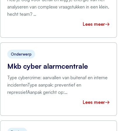
analyseren van complexe vraagstukken in een klein,
hecht team? …
Lees meer
Onderwerp
Mkb cyber alarmcentrale
Type cybercrime: aanvallen van buitenaf en interne
incidentenType aanpak: preventief en
repressiefAanpak gericht op:
slachtofferInitiatiefnemer: Saxion Hogeschool
Lees meer
Omschrijving project Dit project is opgezet omdat
het …