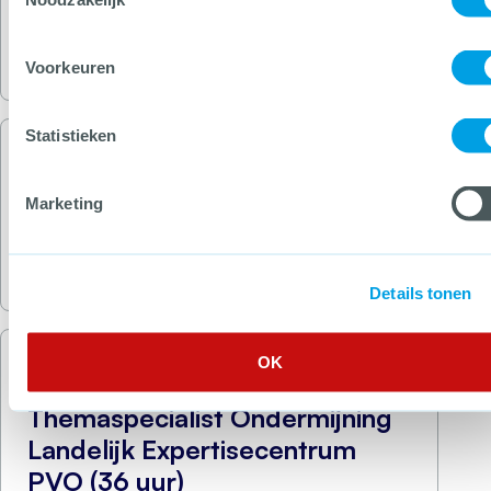
Ondernemen
, gingen de tafelgasten in gesprek
over de gevolgen …
Lees meer
Voorkeuren
Statistieken
Onderwerp
Handige links over cybercrime
Marketing
Lees meer
Details tonen
OK
Pagina
Themaspecialist Ondermijning
Landelijk Expertisecentrum
PVO (36 uur)