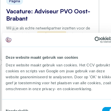
Pagina
Vacature: Adviseur PVO Oost-
Brabant
Wil jij je als echte netwerkpartner inzetten voor de
weerbaarheid van
ondernemers
in de regio
Oost-Brabant? Heb jij ervaring …
Lees meer
Deze website maakt gebruik van cookies
Deze website maakt gebruik van cookies. Het CCV gebruikt
cookies en scripts van Google om jouw gebruik van deze
Onderwerp
website geanonimiseerd te analyseren. Door op 'OK' te klikk
geef je toestemming voor het plaatsen van alle cookies, zoal
Talkshow regio Oost-
omschreven in onze privacy- en cookieverklaring.
Nederland
Programma Onder leiding van dagvoorzitter Anton
Toestemmingsselectie
Jansen, landelijk voorzitter Platform Veilig
Noodzakelijk