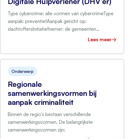
Digitale Hulpverlener (DHV’er)
Type cybercrime: alle vormen van cybercrimeType
aanpak: preventiefAanpak gericht op:
slachtoffersInitiatiefnemer: de gemeenten
Haarlem/Zandvoort, Alkmaar en Purmerend
Lees meer
Omschrijving project Het project is opgezet omdat
mkb-bedrijven …
Onderwerp
Regionale
samenwerkingsvormen bij
aanpak criminaliteit
Binnen de regio’s bestaan verschillende
samenwerkingsvormen. De belangrijkste
samenwerkingsvormen zijn: