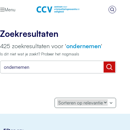
Ga naar de inhoud
Menu
Zoeken
Het CCV
Zoekresultaten
425 zoekresultaten voor '
ondernemen
'
Is dit niet wat je zoekt? Probeer het nogmaals
Zoeken