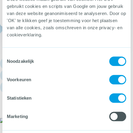
nieuwsbrief!
gebruikt cookies en scripts van Google om jouw gebruik
van deze website geanonimiseerd te analyseren. Door op
Open Meld je
'OK' te klikken geef je toestemming voor het plaatsen
van alle cookies, zoals omschreven in onze privacy- en
cookieverklaring.
Toestemmingsselectie
Noodzakelijk
06 27307313
dol@hetccv.nl
Voorkeuren
Churchilllaan 11, 3527 GV Utrecht
Statistieken
Neem contact op voor meer
informatie:
Marketing
Tom Lavalaye
CCV-adviseur