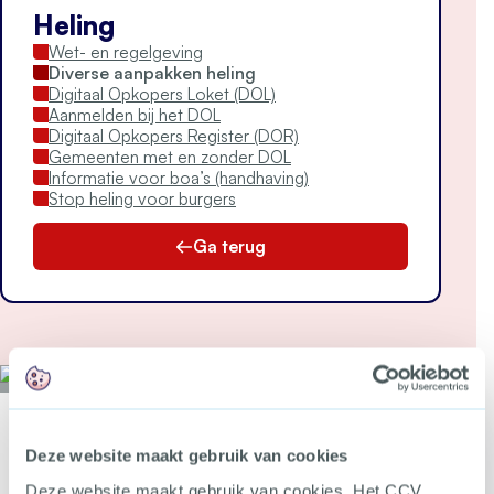
Heling
Wet- en regelgeving
Diverse aanpakken heling
Digitaal Opkopers Loket (DOL)
Aanmelden bij het DOL
Digitaal Opkopers Register (DOR)
Gemeenten met en zonder DOL
Informatie voor boa’s (handhaving)
Stop heling voor burgers
Ga terug
Wil jij als eerste op de hoogte zijn van nieuwe tools, webdossiers en
bijeenkomsten over criminaliteitspreventie?
Deze website maakt gebruik van cookies
Meld je aan voor de CCV-
Deze website maakt gebruik van cookies. Het CCV