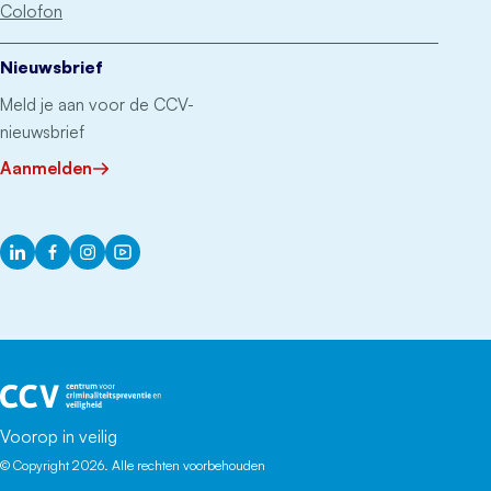
Colofon
Nieuwsbrief
Meld je aan voor de CCV-
nieuwsbrief
Aanmelden
LinkedIn
Facebook
Instagram
YouTube
Het CCV
Voorop in veilig
© Copyright 2026. Alle rechten voorbehouden