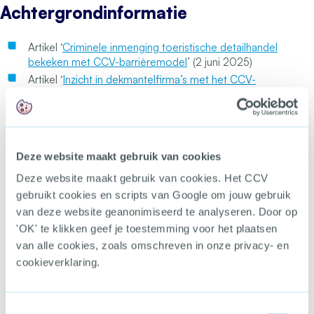
Achtergrondinformatie
Artikel ‘
Criminele inmenging toeristische detailhandel
bekeken met CCV-barrièremodel
’ (2 juni 2025)
Artikel ‘
Inzicht in dekmantelfirma’s met het CCV-
barrièremodel
’ (1 mei 2025)
Artikel
‘In Europees verband witwassen via vastgoed
tegengaan’
(11 maart 2025)
Artikel ‘
Barrièremodel tegen kindermisbruik krijgt
Deze website maakt gebruik van cookies
vervolg
’ (17 februari 2025)
Artikel ‘
Barrièremodel om transnationaal seksueel
Deze website maakt gebruik van cookies. Het CCV
kindermisbruik tegen te gaan
’ (26 september 2024)
gebruikt cookies en scripts van Google om jouw gebruik
Artikel ‘
Barrièremodel om plofkraken halt toe te
van deze website geanonimiseerd te analyseren. Door op
roepen
’ (4 juli 2024)
'OK' te klikken geef je toestemming voor het plaatsen
Artikel ‘
De publieke en private sector staan nog te
van alle cookies, zoals omschreven in onze privacy- en
los van elkaar
’ (Secondant, 13 december 2021)
cookieverklaring.
Artikel
‘Nieuw barrièremodel tegen weglekken van
zorggelden via complexe juridische
organisatiestructuren’
(NZa, 8 juli 2021)
Toestemmingsselectie