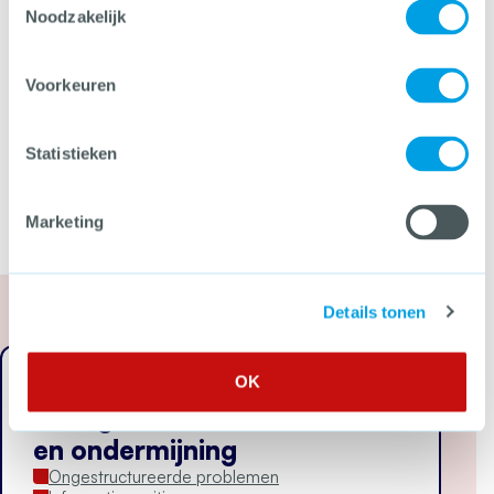
Webinar
‘Werken met het barrièremodel om
Noodzakelijk
malafide taalbureaus te weren’
(VNG, 29 april 2021)
Artikel ‘
Inzicht in de hele keten dankzij het
barrièremodel’
(ToeZine, 4 december 2018)
Voorkeuren
Artikel ‘
Omgevingsdiensten gebruiken
barrièremodellen in strijd tegen illegale
Statistieken
asbestverwijdering’
(ToeZine, 21 maart 2017)
Marketing
Details tonen
OK
Georganiseerde criminaliteit
en ondermijning
Ongestructureerde problemen