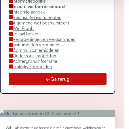
Informatiepositie
Inzicht via barrièremodel
Integrale aanpak
Bestuurlijke instrumenten
Algemene wet bestuursrecht
Wet Bibob
Lokaal beleid
Verordeningen en vergunningen
Instrumenten voor aanpak
Communicatiemiddelen
Onderzoeksrapporten
Achtergrondinformatie
Praktijkvoorbeelden
Ga terug
Wil jij als eerste op de hoogte zijn van nieuwe tools, webdossiers en