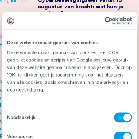
augustus van kracht: wat kun je
nu doen?
Meer over Cyberbeveiligingswet vanaf 15 august
21 juli 2026
Deze website maakt gebruik van cookies
Tweede Kamer stemt in met
wetsvoorstel tegen heling en
Deze website maakt gebruik van cookies. Het CCV
witwassen
gebruikt cookies en scripts van Google om jouw gebruik
van deze website geanonimiseerd te analyseren. Door op
Meer over Tweede Kamer stemt in met wetsvoor
'OK' te klikken geef je toestemming voor het plaatsen
van alle cookies, zoals omschreven in onze privacy- en
20 juli 2026
‘Drugslab in woonwijk is
cookieverklaring.
levensgevaarlijk’
Toestemmingsselectie
Noodzakelijk
Voorkeuren