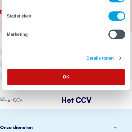
Meer over ‘Drugslab in woonwijk is levensgevaarl
Bekijk alle nieuwsberichten
Statistieken
Marketing
030 - 751 6700
Details tonen
info@hetccv.nl
Churchilllaan 11, 3527 GV Utrecht
OK
Het CCV
Onze diensten