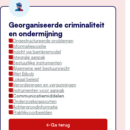
Georganiseerde criminaliteit
en ondermijning
Ongestructureerde problemen
Informatiepositie
Inzicht via barrièremodel
Integrale aanpak
Bestuurlijke instrumenten
Algemene wet bestuursrecht
Wet Bibob
Lokaal beleid
Verordeningen en vergunningen
Instrumenten voor aanpak
Communicatiemiddelen
Onderzoeksrapporten
Achtergrondinformatie
Praktijkvoorbeelden
Ga terug