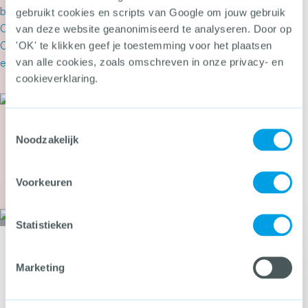
gebruikt cookies en scripts van Google om jouw gebruik
van deze website geanonimiseerd te analyseren. Door op
'OK' te klikken geef je toestemming voor het plaatsen
van alle cookies, zoals omschreven in onze privacy- en
cookieverklaring.
Meer over Nieuwe manager het CCV kiest voor
9 juni 2026
Nieuwe stichting helpt
Toestemmingsselectie
transportsector tegen fake
Noodzakelijk
carriers
Meer over Nieuwe stichting helpt transportsecto
Voorkeuren
Statistieken
Op zoek naar hulp voor het maken van cybercrimebeleid?
Kijk op het thema Cybercrime
Marketing
Open Kijk op