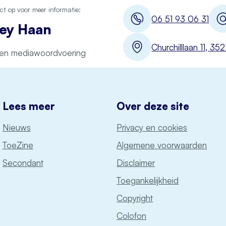
t op voor meer informatie:
06 51 93 06 31
ey Haan
Churchilllaan 11, 3
 en mediawoordvoering
Lees meer
Over deze site
Nieuws
Privacy en cookies
ToeZine
Algemene voorwaarden
Secondant
Disclaimer
Toegankelijkheid
Copyright
Colofon