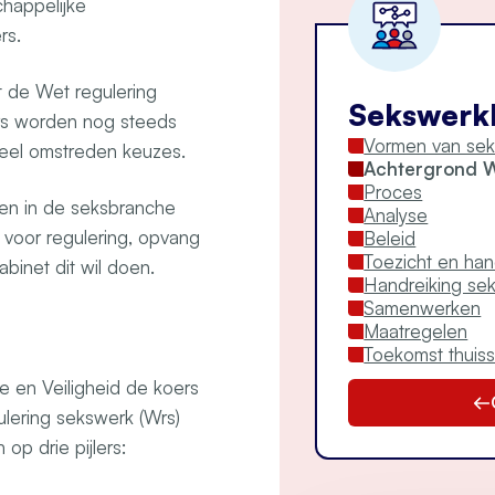
chappelijke
rs.
t de Wet regulering
Sekswerk
rs worden nog steeds
Vormen van se
veel omstreden keuzes.
Achtergrond 
Proces
nden in de seksbranche
Analyse
 voor regulering, opvang
Beleid
Toezicht en ha
binet dit wil doen.
Handreiking se
Samenwerken
Maatregelen
Toekomst thuis
ie en Veiligheid de koers
gulering sekswerk (Wrs)
 op drie pijlers: