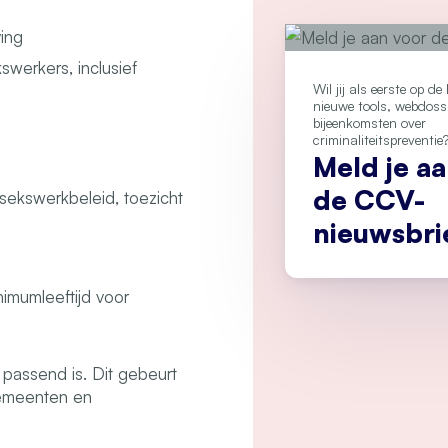
ing
swerkers, inclusief
Wil jij als eerste op d
nieuwe tools, webdoss
bijeenkomsten over
criminaliteitspreventie
Meld je a
de CCV-
 sekswerkbeleid, toezicht
nieuwsbri
imumleeftijd voor
 passend is. Dit gebeurt
gemeenten en