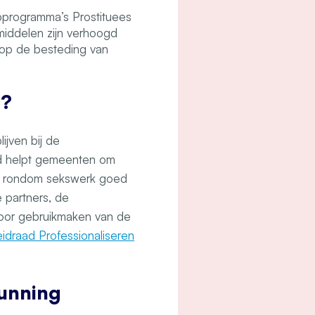
approgramma’s Prostituees
middelen zijn verhoogd
n op de besteding van
n?
ijven bij de
id helpt gemeenten om
en rondom sekswerk goed
 partners, de
oor gebruikmaken van de
leidraad Professionaliseren
gunning