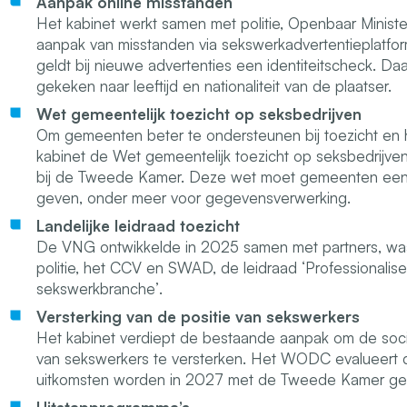
Aanpak online misstanden
Het kabinet werkt samen met politie, Openbaar Minist
aanpak van misstanden via sekswerkadvertentieplatform
geldt bij nieuwe advertenties een identiteitscheck. Da
gekeken naar leeftijd en nationaliteit van de plaatser.
Wet gemeentelijk toezicht op seksbedrijven
Om gemeenten beter te ondersteunen bij toezicht en 
kabinet de Wet gemeentelijk toezicht op seksbedrijven 
bij de Tweede Kamer. Deze wet moet gemeenten een 
geven, onder meer voor gegevensverwerking.
Landelijke leidraad toezicht
De VNG ontwikkelde in 2025 samen met partners, w
politie, het CCV en SWAD, de leidraad ‘Professionalis
sekswerkbranche
’
.
Versterking van de positie van sekswerkers
Het kabinet verdiept de bestaande aanpak om de social
van sekswerkers te versterken. Het WODC evalueert
uitkomsten worden in 2027 met de Tweede Kamer ge