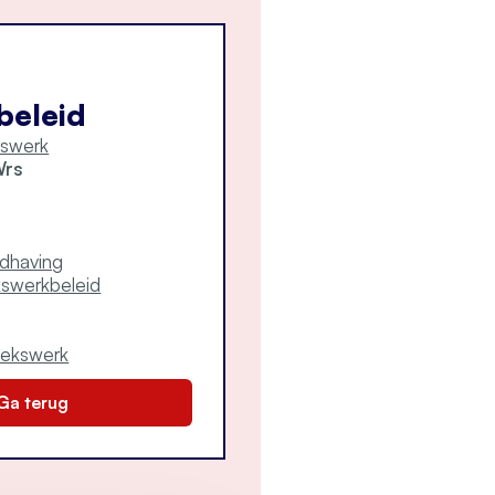
beleid
kswerk
Wrs
ndhaving
kswerkbeleid
sekswerk
Ga terug