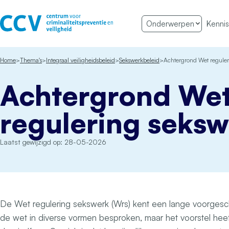
Ga naar de inhoud
Onderwerpen
Kennis
Het CCV
Home
Thema's
Integraal veiligheidsbeleid
Sekswerkbeleid
Achtergrond Wet reguler
Achtergrond We
regulering seks
Laatst gewijzigd op: 28-05-2026
De Wet regulering sekswerk (Wrs) kent een lange voorgesch
de wet in diverse vormen besproken, maar het voorstel heef