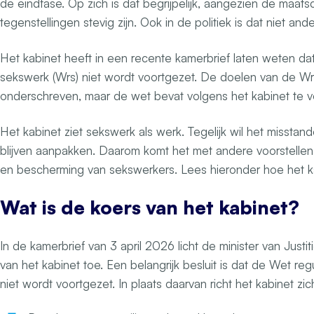
de eindfase. Op zich is dat begrijpelijk, aangezien de maats
tegenstellingen stevig zijn. Ook in de politiek is dat niet ande
Het kabinet heeft in een recente kamerbrief laten weten da
sekswerk (Wrs) niet wordt voortgezet. De doelen van de W
onderschreven, maar de wet bevat volgens het kabinet te 
Het kabinet ziet sekswerk als werk. Tegelijk wil het missta
blijven aanpakken. Daarom komt het met andere voorstellen
en bescherming van sekswerkers. Lees hieronder hoe het ka
Wat is de koers van het kabinet?
In de kamerbrief van 3 april 2026 licht de minister van Justit
van het kabinet toe. Een belangrijk besluit is dat de Wet re
niet wordt voortgezet. In plaats daarvan richt het kabinet zich