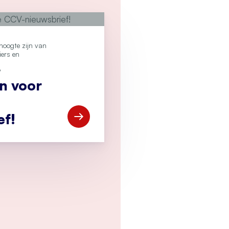
e hoogte zijn van
iers en
?
an voor
ef!
Open Meld je aan voor de CCV-nieuwsbr