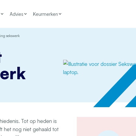
Advies
Keurmerken
ing sekswerk
t
werk
iedenis. Tot op heden is
t het nog niet gehaald tot