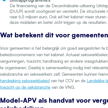
Uitstapprogramma’s
De financiering van de Decentralisatie-uitkering Uitst
(DUUP) wordt voortgezet en versterkt. De structurele 
naar 6,5 miljoen euro. Ook wil het kabinet meer sture
deze middelen en beter zicht krijgen op de resultaten.
Wat betekent dit voor gemeente
Voor gemeenten is het belangrijk om goed aangesloten te bl
beleidsvoornemens van het kabinet. Actueel sekswerkbele
vergunningen, toezicht, handhaving en andere vraagstukk
te organiseren. Daarbij is samenwerking nodig met relevante
seksbranche en sekswerkers zelf. Gemeenten kunnen hierv
handreiking sekswerkbeleid
van het CCV en de
Landelijke 
toezicht op de seksbranche
van de VNG.
Model-APV als handvat voor ver