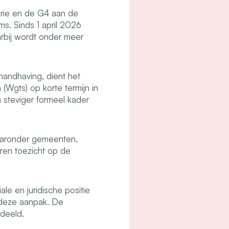
erie en de G4 aan de
s. Sinds 1 april 2026
arbij wordt onder meer
handhaving, dient het
(Wgts) op korte termijn in
steviger formeel kader
aaronder gemeenten,
eren toezicht op de
e en juridische positie
 deze aanpak. De
deeld.