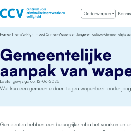
Ga naar de inhoud
Onderwerpen
Kennis
Het CCV
Home
Thema's
High Impact Crimes
Wapens en Jongeren toolbox
Gemeentelijke a
Gemeentelijke
aanpak van wap
Laatst gewijzigd op: 12-06-2026
Wat kan een gemeente doen tegen wapenbezit onder jon
Gemeenten hebben een belangrijke rol in het voorkomen e