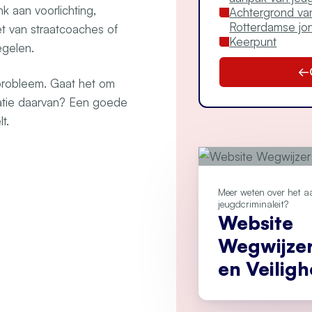
 aan voorlichting,
Achtergrond va
Rotterdamse jo
t van straatcoaches of
Keerpunt
egelen.
probleem. Gaat het om
atie daarvan? Een goede
lt.
Meer weten over het 
jeugdcriminaleit?
Website
Wegwijze
en Veiligh