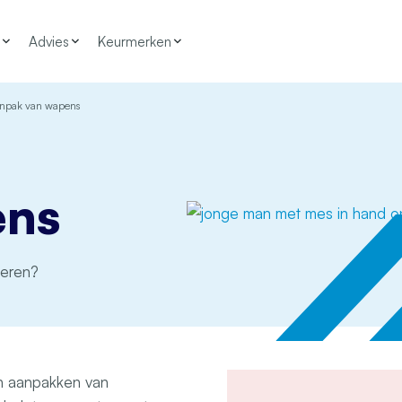
Advies
Keurmerken
anpak van wapens
ens
geren?
n aanpakken van