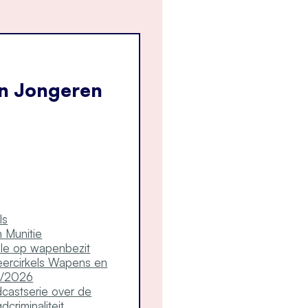
n Jongeren
ls
 Munitie
ole op wapenbezit
ercirkels Wapens en
5/2026
astserie over de
criminaliteit