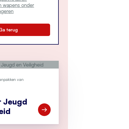
n wapens onder
ngeren
Ga terug
aanpakken van
r Jeugd
eid
Open Website Wegwijzer Jeugd en Veili