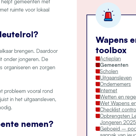
 helpt gemeenten met
met ruimte voor lokaal
eutelrol?
Wapens e
toolbox
j elkaar brengen. Daardoor
Actieplan
it onder jongeren. De
Gemeenten
es organiseren en zorgen
Scholen
Uitgaansleven
Ondernemers
Internet
t probleem vooral rond
Wetten en rege
ist in het uitgaansleven,
Wet Wapens en
 nodig.
Checklist contr
Opbrengsten Le
eente nemen?
Jongeren 202
Geboeid – podc
aanpak van jeugd