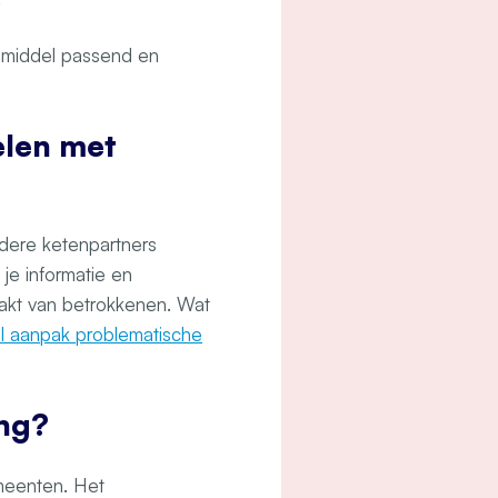
it middel passend en
elen met
dere ketenpartners
je informatie en
akt van betrokkenen. Wat
l aanpak problematische
ing?
emeenten. Het