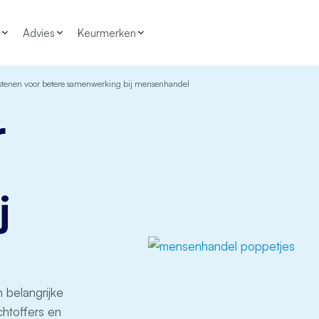
Advies
Keurmerken
tenen voor betere samenwerking bij mensenhandel
r
j
 belangrijke
chtoffers en