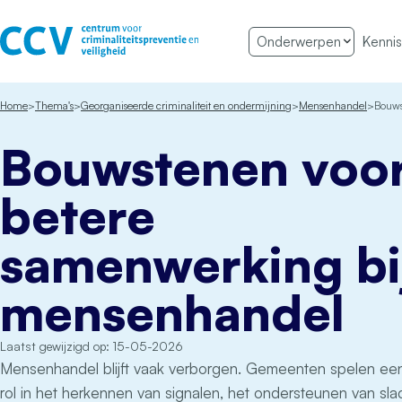
Ga naar de inhoud
Onderwerpen
Kennis
Het CCV
Home
Thema's
Georganiseerde criminaliteit en ondermijning
Mensenhandel
Bouws
Bouwstenen voo
betere
samenwerking bi
mensenhandel
Laatst gewijzigd op: 15-05-2026
Mensenhandel blijft vaak verborgen. Gemeenten spelen een
rol in het herkennen van signalen, het ondersteunen van sla