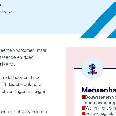
en
n beter
emeente voorkomen, maar
, passende en goed
jke rol.
andel hebben. In de
tijd duidelijk belegd en
Mensenha
lijven liggen en krijgen
Bouwstenen vo
samenwerking 
Wat is mensenh
nsha en het CCV hebben
Actieve signaler