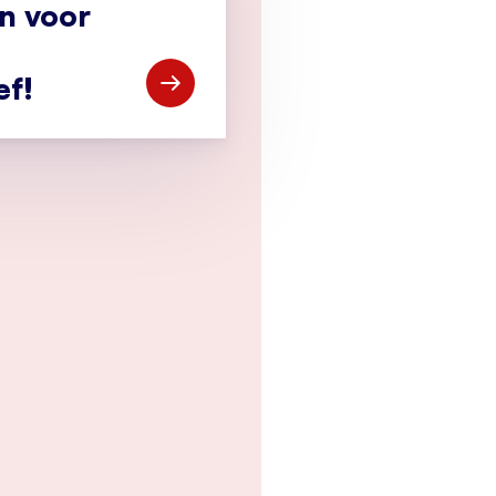
an voor
ef!
Open Meld je aan voor de CCV-nieuwsbr