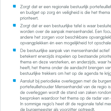
Zorgt dat er een regionale bestuurlijk portefeui
en budget op zorg én veiligheid is die het the
prioriteert.
Zorgt dat er een bestuurlijke tafel is waar besl
worden over de aanpak mensenhandel. Een focu
andere het zorgen voor beschikbare opvangplek
opvangplekken én een mogelijkheid tot opschale
De bestuurlijke aanpak van mensenhandel actief s
betekent enerzijds inspelen op bestaande priorit
thema en deze versterken, en anderzijds, waar het
heeft, het thema onder de aandacht brengen van 
bestuurlijke trekkers om het op de agenda te krij
Aansluit bij periodieke overleggen met de burgem
portefeuillehouder Mensenhandel van de regio is
de overleggen wordt de stand van zaken rond
besproken waardoor het thema op de radar van de
In sommige regio’s heet dit de regionale tafel m
de burgemeester als voorzitter optreedt.