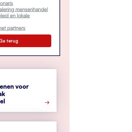
onaris
nalering mensenhandel
leid en lokale
et partners
Ga terug
enen voor
ak
el
Meer over Acht bouwstenen voor bete