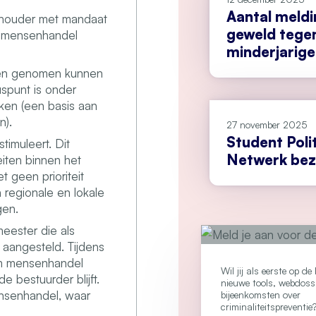
Aantal meldi
llehouder met mandaat
geweld tege
ma mensenhandel
minderjarigen
uiten genomen kunnen
spunt is onder
ken (een basis aan
n).
27 november 2025
Student Poli
timuleert. Dit
Netwerk bez
eiten binnen het
 geen prioriteit
regionale en lokale
gen.
eester die als
 aangesteld. Tijdens
om mensenhandel
Wil jij als eerste op d
 bestuurder blijft.
nieuwe tools, webdoss
ensenhandel, waar
bijeenkomsten over
criminaliteitspreventie