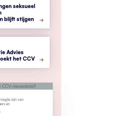
ngen seksueel
n
 blijft stijgen
Meer over Aantal meldingen seksueel gew
tie Advies
oekt het CCV
Meer over Student Politie Advies Netw
e hoogte zijn van
iers en
?