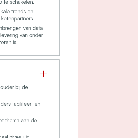
p te schakelen.
lokale trends en
t ketenpartners
enbrengen van data
alevering van onder
oren is.
houder bij de
ers faciliteert en
het thema aan de
naal niveau in