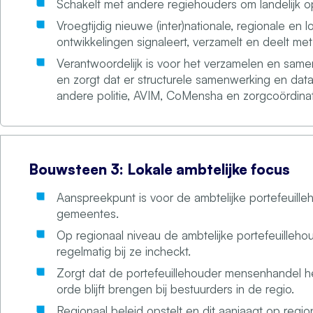
Schakelt met andere regiehouders om landelijk o
Vroegtijdig nieuwe (inter)nationale, regionale en 
ontwikkelingen signaleert, verzamelt en deelt me
Verantwoordelijk is voor het verzamelen en sam
en zorgt dat er structurele samenwerking en dat
andere politie, AVIM, CoMensha en zorgcoördinat
Bouwsteen 3: Lokale ambtelijke focus
Aanspreekpunt is voor de ambtelijke portefeuille
gemeentes.
Op regionaal niveau de ambtelijke portefeuillehoud
regelmatig bij ze incheckt.
Zorgt dat de portefeuillehouder mensenhandel 
orde blijft brengen bij bestuurders in de regio.
Regionaal beleid opstelt en dit aanjaagt op regio