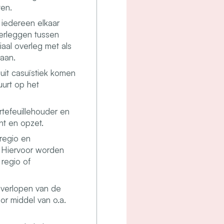
ten.
t iedereen elkaar
verleggen tussen
iaal overleg met als
aan.
uit casuïstiek komen
uurt op het
tefeuillehouder en
nt en opzet.
 regio en
. Hiervoor worden
 regio of
n verlopen van de
oor middel van o.a.