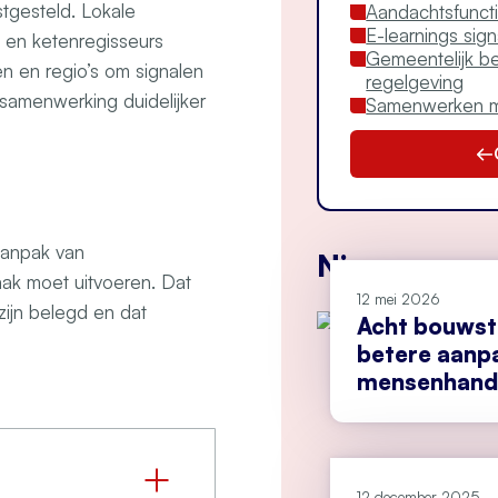
gesteld. Lokale
Aandachtsfuncti
E-learnings sig
 en ketenregisseurs
Gemeentelijk be
 en regio’s om signalen
regelgeving
 samenwerking duidelijker
Samenwerken m
aanpak van
Nieuws
aak moet uitvoeren. Dat
12 mei 2026
 zijn belegd en dat
Acht bouwst
betere aanp
mensenhand
12 december 2025