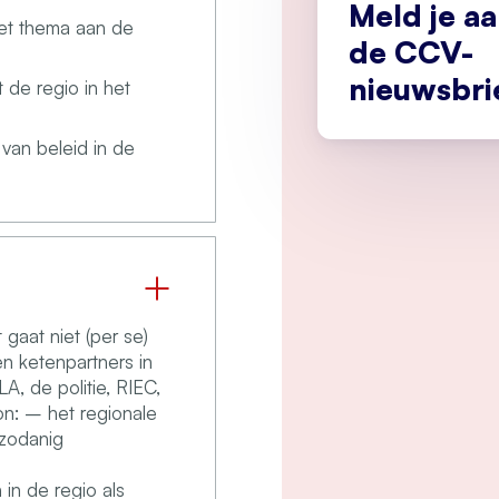
Meld je a
het thema aan de
de CCV-
nieuwsbri
 de regio in het
van beleid in de
gaat niet (per se)
n ketenpartners in
A, de politie, RIEC,
on: – het regionale
 zodanig
in de regio als