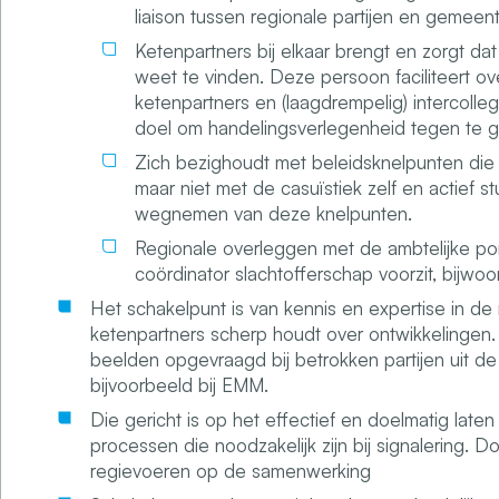
liaison tussen regionale partijen en gemeen
Ketenpartners bij elkaar brengt en zorgt da
weet te vinden. Deze persoon faciliteert o
ketenpartners en (laagdrempelig) intercolleg
doel om handelingsverlegenheid tegen te g
Zich bezighoudt met beleidsknelpunten die 
maar niet met de casuïstiek zelf en actief st
wegnemen van deze knelpunten.
Regionale overleggen met de ambtelijke por
coördinator slachtofferschap voorzit, bijwoo
Het schakelpunt is van kennis en expertise in de
ketenpartners scherp houdt over ontwikkelingen
beelden opgevraagd bij betrokken partijen uit de
bijvoorbeeld bij EMM.
Die gericht is op het effectief en doelmatig late
processen die noodzakelijk zijn bij signalering. D
regievoeren op de samenwerking