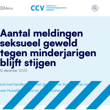
Ga naar de inhoud
Menu
Zoeken
Het CCV
Aantal meldingen
seksueel geweld
tegen minderjarigen
blijft stijgen
12 december 2025