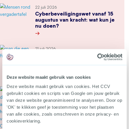
22 juli 2026
Cyberbeveiligingswet vanaf 15
augustus van kracht: wat kun je
nu doen?
Meer over Cyberbeveiligingswet vanaf 15 august
21 juli 2026
Tweede Kamer stemt in met
wetsvoorstel tegen heling en
witwassen
Deze website maakt gebruik van cookies
Meer over Tweede Kamer stemt in met wetsvoor
Deze website maakt gebruik van cookies. Het CCV
20 juli 2026
gebruikt cookies en scripts van Google om jouw gebruik
‘Drugslab in woonwijk is
van deze website geanonimiseerd te analyseren. Door op
levensgevaarlijk’
'OK' te klikken geef je toestemming voor het plaatsen
van alle cookies, zoals omschreven in onze privacy- en
cookieverklaring.