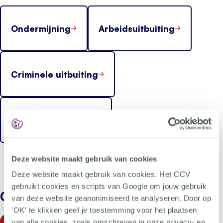
Ondermijning
Arbeidsuitbuiting
Criminele uitbuiting
Seksuele uitbuiting
Deze website maakt gebruik van cookies
Deze website maakt gebruik van cookies. Het CCV
gebruikt cookies en scripts van Google om jouw gebruik
Gerelateerd
van deze website geanonimiseerd te analyseren. Door op
'OK' te klikken geef je toestemming voor het plaatsen
Slachtoffermonitor Mensenhandel 2016-2020
van alle cookies, zoals omschreven in onze privacy- en