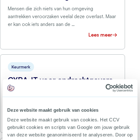
Mensen die zich niets van hun omgeving
aantrekken veroorzaken veelal deze overlast. Maar
er kan ook iets anders aan de …
Lees meer
Keurmerk
CYRA-IT voor opdrachtgevers
Grip op digitale risico’s in je leveranciersketen
Steeds meer opdrachtgevers stellen eisen aan de
informatiebeveiliging van hun leveranciers. In een
Deze website maakt gebruik van cookies
tijd waarin organisaties …
Lees meer
Deze website maakt gebruik van cookies. Het CCV
gebruikt cookies en scripts van Google om jouw gebruik
van deze website geanonimiseerd te analyseren. Door op