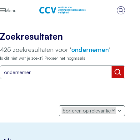
Ga naar de inhoud
Menu
Zoeken
Het CCV
Zoekresultaten
425 zoekresultaten voor '
ondernemen
'
Is dit niet wat je zoekt? Probeer het nogmaals
Zoeken