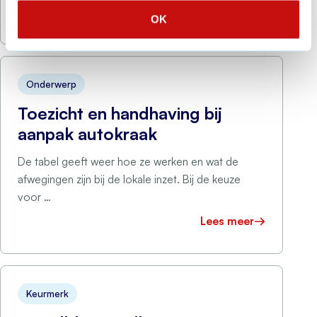
installaties, procesautomatisering of vitale
Lees meer
OK
infrastructuur waarin operationele technologie (OT)
een rol speelt. Je bent …
Onderwerp
Toezicht en handhaving bij
aanpak autokraak
De tabel geeft weer hoe ze werken en wat de
afwegingen zijn bij de lokale inzet. Bij de keuze
voor …
Lees meer
Keurmerk