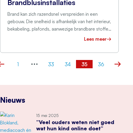
Brandblusinstallaties
Brand kan zich razendsnel verspreiden in een
gebouw. Die snelheid is afhankelijk van het interieur,
bekabeling, plafonds, aanwezige brandbare stoffen
…
Lees meer
1
33
34
35
36
Vorige
Volgen
Nieuws
15 mei 2025
”Veel ouders weten niet goed
wat hun kind online doet”