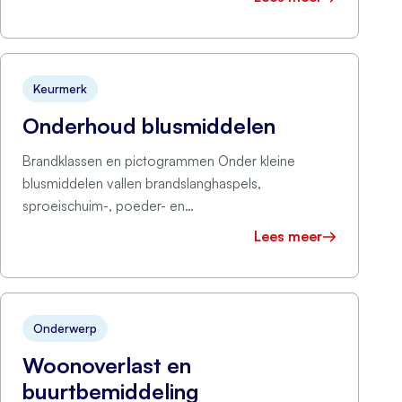
Keurmerk
Onderhoud blusmiddelen
Brandklassen en pictogrammen Onder kleine
blusmiddelen vallen brandslanghaspels,
sproeischuim-, poeder- en
CO2/koolzuursneeuwblussers en branddekens. De
Lees meer
pictogrammen verklaren voor welke branden het …
Onderwerp
Woonoverlast en
buurtbemiddeling