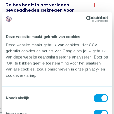
De boa heeft in het verleden
bevoegdheden gekregen voor
handhaving op gemotoriseerd rijdend
verkeer. Bijvoorbeeld voor de
handhaving van de helmplicht voor
bromfietsers. Waarom is er gekozen
om deze bevoegdheden te behouden,
Deze website maakt gebruik van cookies
terwijl er een hoge gevaarzetting
Deze website maakt gebruik van cookies. Het CCV
wordt ervaren?
gebruikt cookies en scripts van Google om jouw gebruik
Toen er afspraken werden gemaakt over het
van deze website geanonimiseerd te analyseren. Door op
inzetcriterium, is de afweging gemaakt om de al
'OK' te klikken geef je toestemming voor het plaatsen
geldende bevoegdheden van boa’s (ook met
van alle cookies, zoals omschreven in onze privacy- en
betrekking tot gemotoriseerd rijdend verkeer) niet in
cookieverklaring.
te trekken. Let wel, voor alle feiten geldt dat
wanneer er een te hoge gevaarzetting uitgaat van
Toestemmingsselectie
handhaving, de boa zelf een afweging moet maken
Noodzakelijk
om niet-verbaliserend op te treden.
Voorkeuren