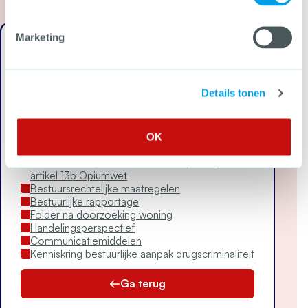
Marketing
Drugscriminaliteit
Drugsfenomenen
Details tonen
Drugssoorten
Bevoegdheden burgemeester
Artikel 13b Opiumwet
Beoordelingskader artikel 13b Opiumwet
OK
Stappenplan artikel 13b Opiumwet
Juridische uitspraken over de toepassing van
artikel 13b Opiumwet
Bestuursrechtelijke maatregelen
Bestuurlijke rapportage
Folder na doorzoeking woning
Handelingsperspectief
Communicatiemiddelen
Kenniskring bestuurlijke aanpak drugscriminaliteit
Ga terug