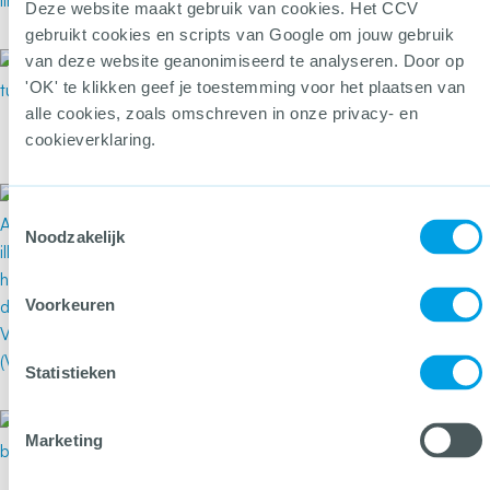
Deze website maakt gebruik van cookies. Het CCV
Meer over Laatste podcast-serie over thuisprosti
gebruikt cookies en scripts van Google om jouw gebruik
van deze website geanonimiseerd te analyseren. Door op
18 maart 2021
Schouw Waterlandplein geeft
'OK' te klikken geef je toestemming voor het plaatsen van
punten om wijk te verbeteren
alle cookies, zoals omschreven in onze privacy- en
cookieverklaring.
Meer over Schouw Waterlandplein geeft punten
18 maart 2021
Toestemmingsselectie
Schouw Waterlandplein geeft
Noodzakelijk
kijkje in fysieke punten om wijk
te verbeteren
Voorkeuren
Statistieken
Meer over Schouw Waterlandplein geeft kijkje in
16 maart 2021
Marketing
Kies voor kwaliteit als het gaat
om brandveiligheid