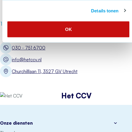
Meer over Kies voor kwaliteit als het gaat om br
Details tonen
1
82
83
84
85
86
87
OK
030 - 751 6700
info@hetccv.nl
Churchilllaan 11, 3527 GV Utrecht
Het CCV
Onze diensten