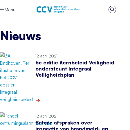
Ga naar de inhoud
Menu
Zoeken
Het CCV
Nieuws
12 april 2021
6e editie Kernbeleid Veiligheid
ondersteunt Integraal
Veiligheidsplan
Meer over 6e editie Kernbeleid Veiligheid onders
12 april 2021
Betere afspraken over
inspectie van brandmeld- en