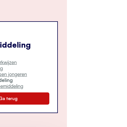
iddeling
rkwijzen
ng
sen jongeren
deling
emiddeling
Ga terug