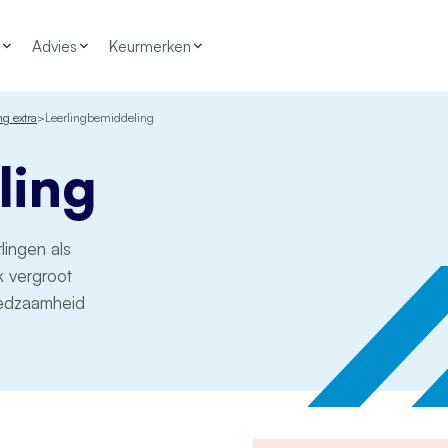
Advies
Keurmerken
g extra
Leerlingbemiddeling
ling
lingen als
k vergroot
fredzaamheid