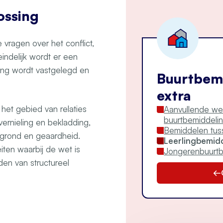
ossing
 vragen over het conflict,
indelijk wordt er een
ing wordt vastgelegd en
Buurtbem
extra
 het gebied van relaties
Aanvullende we
buurtbemiddeli
 vernieling en bekladding,
Bemiddelen tus
ergrond en geaardheid.
Leerlingbemid
eiten waarbij de wet is
Jongerenbuurtb
den van structureel