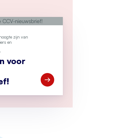
e hoogte zijn van
iers en
?
an voor
ef!
Open Meld je aan voor de CCV-nieuwsbr