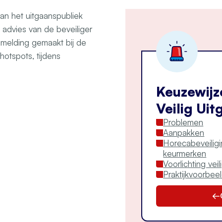
n het uitgaanspubliek
t advies van de beveiliger
t melding gemaakt bij de
hotspots, tijdens
Keuzewijz
Veilig Uit
Problemen
Aanpakken
Horecabeveiligi
keurmerken
Voorlichting veil
Praktijkvoorbeel