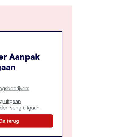
er Aanpak
gaan
ngsbedrijven:
ig uitgaan
den veilig uitgaan
Ga terug