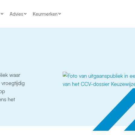
Advies
Keurmerken
bliek waar
vroegtijdig
 op
ens het