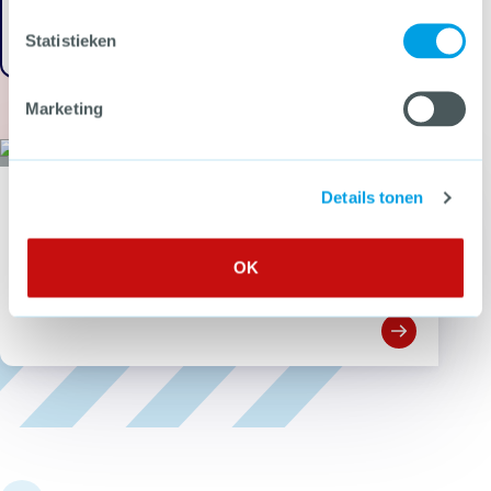
Ga terug
Statistieken
Marketing
Details tonen
Wil jij als eerste op de hoogte zijn van nieuwe tools, webdossiers en
bijeenkomsten over criminaliteitspreventie?
Meld je aan voor de CCV-
OK
nieuwsbrief!
Open Meld je