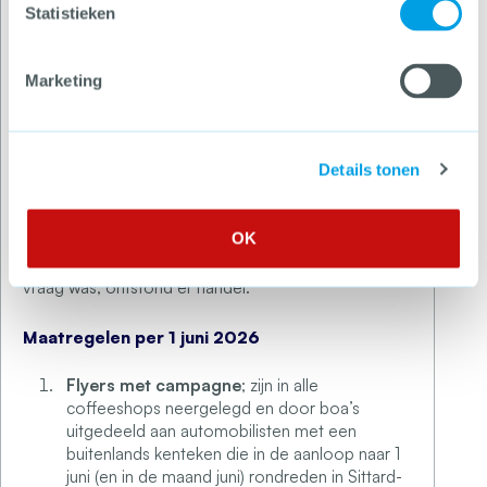
Statistieken
een lage prioriteit gehandhaafd. De overlast van
coffeeshoptoeristen steeg in deze periode sterk.
De overlast betrof met name parkeeroverlast. Ook
Marketing
was er sprake van wildplassen en werd er veel
rommel achtergelaten op straat.
Details tonen
In deze periode was er ook sprake van straathandel
in softdrugs. Inzittenden van auto’s met buitenlandse
kentekens werden aangesproken voordat ze de
OK
coffeeshop konden bereiken. Doordat er zoveel
vraag was, ontstond er handel.
Maatregelen per 1 juni 2026
Flyers met campagne
; zijn in alle
coffeeshops neergelegd en door boa’s
uitgedeeld aan automobilisten met een
buitenlands kenteken die in de aanloop naar 1
juni (en in de maand juni) rondreden in Sittard-