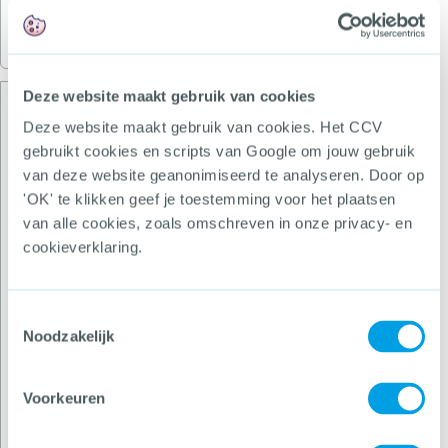
Buitenlanders weer welkom in Tilburgse
coffeeshops (2018)
Deze website maakt gebruik van cookies
Sittard-Geleen (vier coffeeshops,
92.000 inwoners)
Deze website maakt gebruik van cookies. Het CCV
gebruikt cookies en scripts van Google om jouw gebruik
Sittard-Geleen en Roermond hebben door hun
van deze website geanonimiseerd te analyseren. Door op
ligging aan de grens te maken met relatief grote
'OK' te klikken geef je toestemming voor het plaatsen
aantallen coffeeshoptoeristen. Door de geringe
van alle cookies, zoals omschreven in onze privacy- en
onderlinge afstand merken zij dat het coffeeshop-
cookieverklaring.
en handhavingsbeleid een wederzijdse invloed
hebben op elkaar. Er vindt onderling afstemming
plaats en ook uitgezette onderzoeken naar de aard
Toestemmingsselectie
Noodzakelijk
en omvang van drugstoerisme zijn in beide
gemeenten tegelijkertijd verricht.
Voorkeuren
Sittard-Geleen handhaaft het I-criterium sinds 2016
actief. Tussen 2012 en 2016 heeft de gemeente met