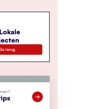
Lokale
jecten
Ga terug
project?
tips
Open Bekijk de tips