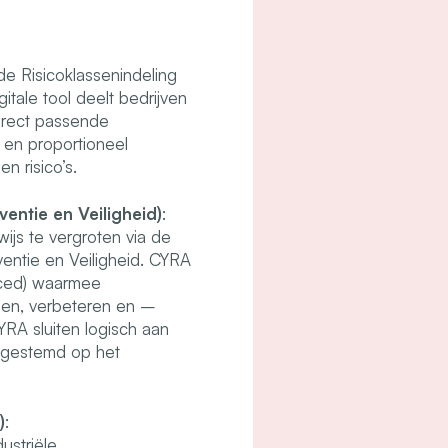
e Risicoklassenindeling
gitale tool deelt bedrijven
direct passende
 en proportioneel
n risico’s.
entie en Veiligheid)
:
js te vergroten via de
entie en Veiligheid. CYRA
anced) waarmee
elen, verbeteren en –
YRA sluiten logisch aan
afgestemd op het
)
:
ustriële