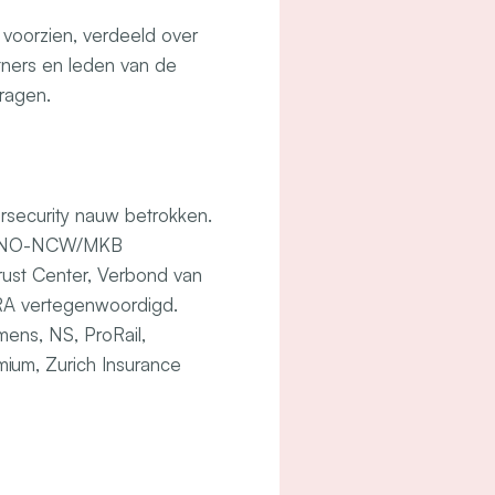
 voorzien, verdeeld over
tners en leden van de
ragen.
rsecurity nauw betrokken.
l, VNO-NCW/MKB
Trust Center, Verbond van
 CYRA vertegenwoordigd.
mens, NS, ProRail,
ium, Zurich Insurance