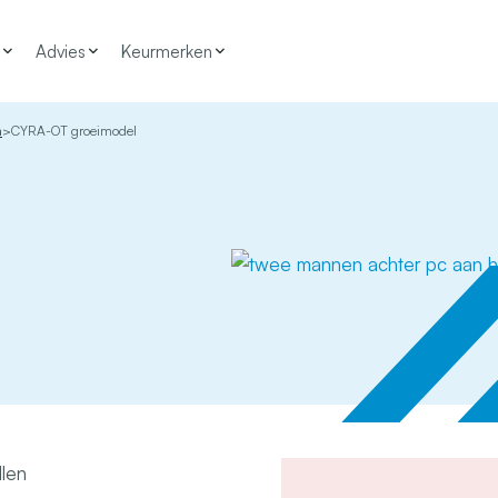
Advies
Keurmerken
n
CYRA-OT groeimodel
llen