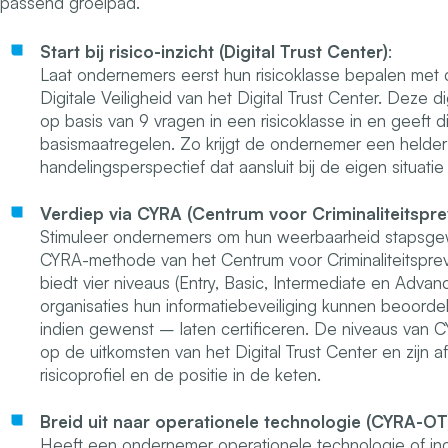
passend groeipad.
Start bij risico-inzicht (Digital Trust Center)
:
Laat ondernemers eerst hun risicoklasse bepalen met d
Digitale Veiligheid van het Digital Trust Center. Deze di
op basis van 9 vragen in een risicoklasse in en geeft 
basismaatregelen. Zo krijgt de ondernemer een helder
handelingsperspectief dat aansluit bij de eigen situatie e
Verdiep via CYRA (Centrum voor Criminaliteitsprev
Stimuleer ondernemers om hun weerbaarheid stapsgewi
CYRA-methode van het Centrum voor Criminaliteitsprev
biedt vier niveaus (Entry, Basic, Intermediate en Adv
organisaties hun informatiebeveiliging kunnen beoord
indien gewenst – laten certificeren. De niveaus van C
op de uitkomsten van het Digital Trust Center en zijn 
risicoprofiel en de positie in de keten.
Breid uit naar operationele technologie (CYRA-OT
Heeft een ondernemer operationele technologie of ind