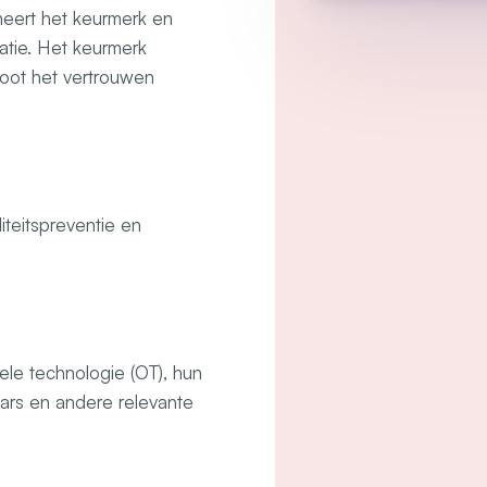
eheert het keurmerk en
satie. Het keurmerk
root het vertrouwen
liteitspreventie en
ele technologie (OT), hun
aars en andere relevante