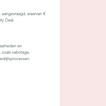
- aangevraagd, waarvan €
ity Deal.
baarheden en
, zoals sabotage,
edrijfsprocessen.