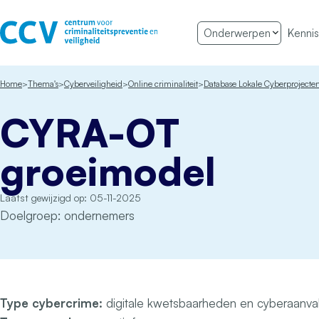
Ga naar de inhoud
Onderwerpen
Kennis
Het CCV
Home
Thema's
Cyberveiligheid
Online criminaliteit
Database Lokale Cyberprojecte
CYRA-OT
groeimodel
Laatst gewijzigd op: 05-11-2025
Doelgroep: ondernemers
Type cybercrime:
digitale kwetsbaarheden en cyberaanva