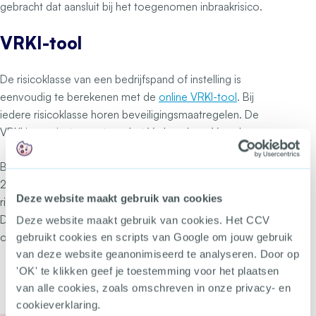
gebracht dat aansluit bij het toegenomen inbraakrisico.
VRKI-tool
De risicoklasse van een bedrijfspand of instelling is
eenvoudig te berekenen met de
online VRKI-tool
. Bij
iedere risicoklasse horen beveiligingsmaatregelen. De
VRKI is een instrument van het Verbond van Verzekeraars.
Bij publicatie begin december van de VRKI 2.0 versie
2023 deel A was de zin ‘Voor onderwijsinstellingen is de
Deze website maakt gebruik van cookies
richtlijn onderwijsinstellingen van toepassing’ opgenomen.
Dit is dus niet juist. Daags na publicatie is dit aangepast,
Deze website maakt gebruik van cookies. Het CCV
overeenkomstig met de VRKI 2.0 versie 2023 deel B.
gebruikt cookies en scripts van Google om jouw gebruik
van deze website geanonimiseerd te analyseren. Door op
'OK' te klikken geef je toestemming voor het plaatsen
van alle cookies, zoals omschreven in onze privacy- en
cookieverklaring.