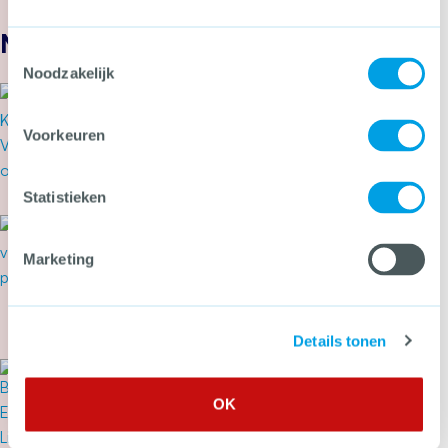
Nieuws
Toestemmingsselectie
Noodzakelijk
1 augustus 2026
Het CCV actualiseert regels
Voorkeuren
voor voertuigbeveiliging
Meer over Het CCV actualiseert regels voor voe
Statistieken
31 juli 2026
Secondant: geweld op Pride
Marketing
dwingt tot een ongemakkelijke
vraag
Meer over Secondant: geweld op Pride dwingt 
Details tonen
30 juli 2026
“Het CCV is een mooie
OK
organisatie”