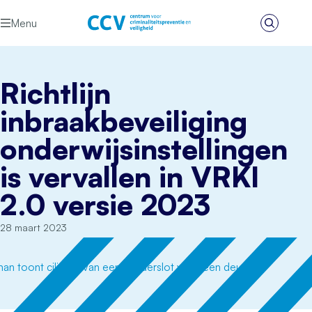
Ga naar de inhoud
Menu
Zoeken
Het CCV
Richtlijn
inbraakbeveiliging
onderwijsinstellingen
is vervallen in VRKI
2.0 versie 2023
28 maart 2023