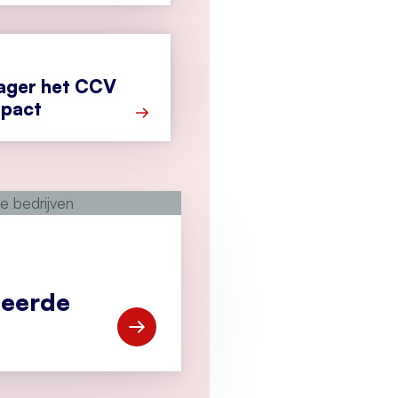
ager het CCV
mpact
Meer over Nieuwe manager het CCV kie
ceerde
Open Vind gekwalificeerde bedrijven