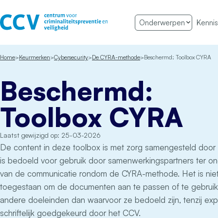
Ga naar de inhoud
Onderwerpen
Kennis
Het CCV
Home
Keurmerken
Cybersecurity
De CYRA-methode
Beschermd: Toolbox CYRA
Beschermd:
Toolbox CYRA
Laatst gewijzigd op: 25-03-2026
De content in deze toolbox is met zorg samengesteld door
is bedoeld voor gebruik door samenwerkingspartners ter o
van de communicatie rondom de CYRA-methode. Het is nie
toegestaan om de documenten aan te passen of te gebruik
andere doeleinden dan waarvoor ze bedoeld zijn, tenzij expl
schriftelijk goedgekeurd door het CCV.