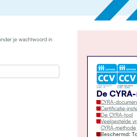
nder je wachtwoord in
De CYRA
CYRA-documen
Certificatie-ins
De CYRA-tool
Veelgestelde v
CYRA-methode
Beschermd: T