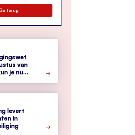
Ga terug
igingswet
ustus van
un je nu
Meer over Cyberbeveiligingswet vanaf 1
g levert
hten in
iliging
Meer over Samenwerking levert nieuwe i