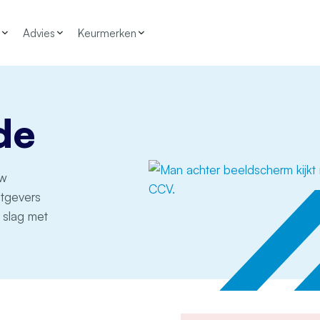
Advies
Keurmerken
de
uw
htgevers
 slag met