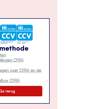
-methode
ten
tellingen CYRA
ragen over CYRA en de
olbox CYRA
Ga terug