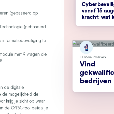
Cyberbeveil
vanaf 15 aug
eteren (gebaseerd op
kracht: wat k
doen?
 Technologie (gebaseerd
 informatiebeveiliging te
 module met 9 vragen die
CCV-keurmerken
)
Vind
gekwalifi
bedrijven
n de digitale
e de mogelijkheid de
or krijg je zicht op waar
an de CYRA-tool betaal je