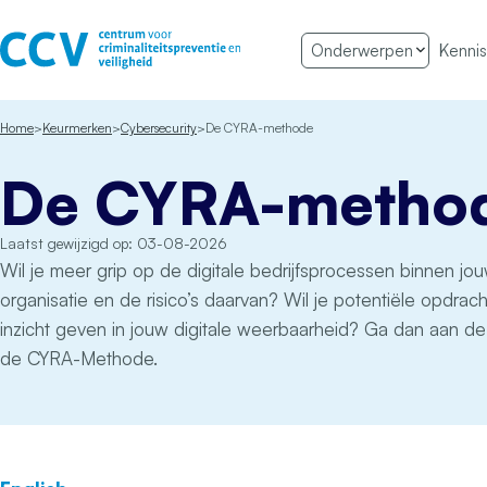
Ga naar de inhoud
Onderwerpen
Kennis
Het CCV
Home
Keurmerken
Cybersecurity
De CYRA-methode
De CYRA-metho
Laatst gewijzigd op: 03-08-2026
Wil je meer grip op de digitale bedrijfsprocessen binnen jo
organisatie en de risico’s daarvan? Wil je potentiële opdrac
inzicht geven in jouw digitale weerbaarheid? Ga dan aan de
de CYRA-Methode.