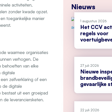
nele activiteiten,
Nieuws
delen zonder kwade opzet.
en toegankelijke manier
1 augustus 2026
eerst.
Het CCV act
regels voor
voertuigbeve
hode waarmee organisaties
 kunnen verhogen. De
27 juli 2026
e behoeften van elke
Nieuwe insp
digitale
brandbeveili
en zelfverklaring of een
gevaarlijke s
p de digitale
bestaat uit een groeipad
 in de leveranciersketen.
22 juli 2026