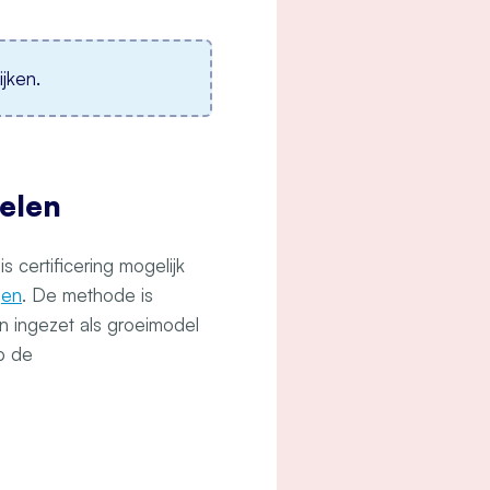
jken.
delen
 certificering mogelijk
ngen
. De methode is
n ingezet als groeimodel
op de