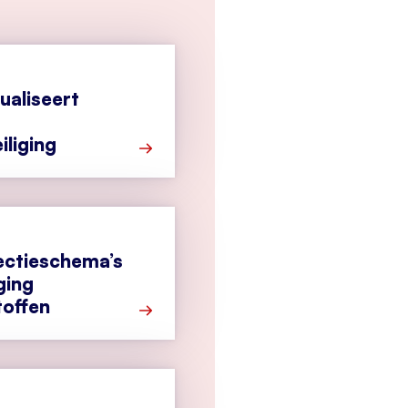
ualiseert
iliging
Meer over Het CCV actualiseert regels 
ectieschema’s
ging
toffen
Meer over Nieuwe inspectieschema’s bra