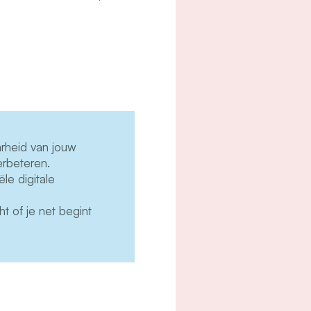
heid van jouw
verbeteren.
le digitale
t of je net begint