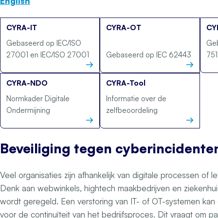
English
CYRA-IT
CYRA-OT
CY
Gebaseerd op IEC/ISO
Geb
27001 en IEC/ISO 27001
Gebaseerd op IEC 62443
75
CYRA-NDO
CYRA-Tool
Normkader Digitale
Informatie over de
Ondermijning
zelfbeoordeling
Beveiliging tegen cyberincidente
Veel organisaties zijn afhankelijk van digitale processen of l
Denk aan webwinkels, hightech maakbedrijven en ziekenhuiz
wordt geregeld. Een verstoring van IT- of OT-systemen ka
voor de continuïteit van het bedrijfsproces. Dit vraagt om p