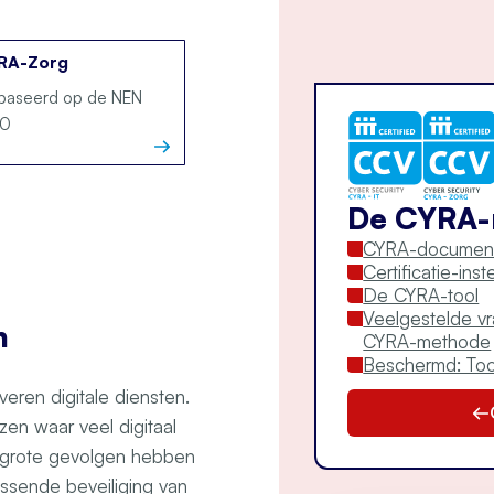
RA-Zorg
aseerd op de NEN
10
De CYRA
CYRA-documen
Certificatie-ins
De CYRA-tool
Veelgestelde v
n
CYRA-methode
Beschermd: To
everen digitale diensten.
en waar veel digitaal
n grote gevolgen hebben
assende beveiliging van