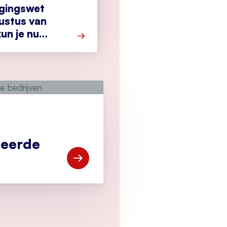
igingswet
ustus van
un je nu
Meer over Cyberbeveiligingswet vanaf 1
ceerde
Open Vind gekwalificeerde bedrijven