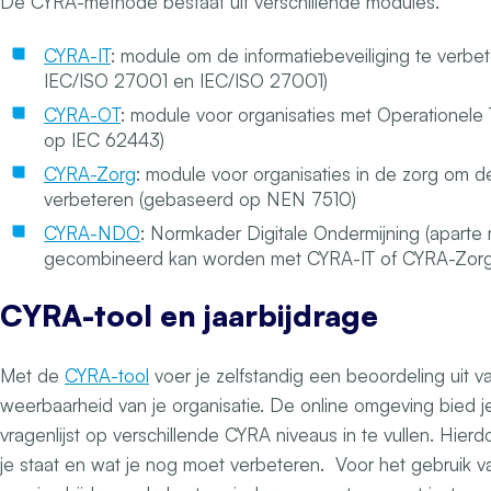
De CYRA-methode bestaat uit verschillende modules.
CYRA-IT
: module om de informatiebeveiliging te verb
IEC/ISO 27001 en IEC/ISO 27001)
CYRA-OT
: module voor organisaties met Operationele
op IEC 62443)
CYRA-Zorg
: module voor organisaties in de zorg om de
verbeteren (gebaseerd op NEN 7510)
CYRA-NDO
: Normkader Digitale Ondermijning (aparte
gecombineerd kan worden met CYRA-IT of CYRA-Zorg
CYRA-tool en jaarbijdrage
Met de
CYRA-tool
voer je zelfstandig een beoordeling uit va
weerbaarheid van je organisatie. De online omgeving bied j
vragenlijst op verschillende CYRA niveaus in te vullen. Hierdo
je staat en wat je nog moet verbeteren. Voor het gebruik v