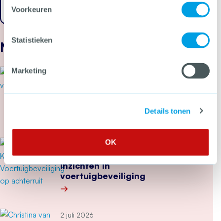
Voorkeuren
Statistieken
Nieuws
Marketing
22 juli 2026
Cyberbeveiligingswet vanaf 15
augustus van kracht: wat kun je
nu doen?
Details tonen
Meer over Cyberbeveiligingswet vanaf 15 august
OK
15 juli 2026
Samenwerking levert nieuwe
inzichten in
voertuigbeveiliging
Meer over Samenwerking levert nieuwe inzichten
2 juli 2026