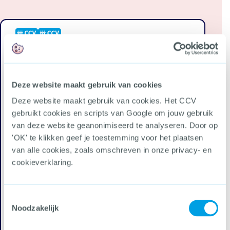
Brandblusinstallaties
Deze website maakt gebruik van cookies
Besluitenlijst deskundigenpanel vbb-systemen
Leidingonderzoek en leidinginspectie
Deze website maakt gebruik van cookies. Het CCV
Veelgestelde vragen
gebruikt cookies en scripts van Google om jouw gebruik
Commentaar op technische bulletins
van deze website geanonimiseerd te analyseren. Door op
Exameninstellingen
Inspectie brandblussystemen
'OK' te klikken geef je toestemming voor het plaatsen
Interpretatiebesluiten
van alle cookies, zoals omschreven in onze privacy- en
Normen en voorschriften
cookieverklaring.
Productcertificatie
Sprinklerinstallaties
Technische bulletins en VAS-memoranda
Voorschriften bestaande brandblusinstallaties
Toestemmingsselectie
Documenten brandblusinstallaties
Noodzakelijk
Ga terug