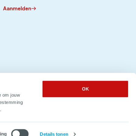
Aanmelden
OK
e om jouw
toestemming
.
 2026. Alle rechten voorbehouden
ing
Details tonen