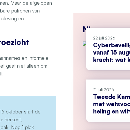
temen. Maar de afgelopen
htbare patronen van
naleving en
Nieuws
22 juli 2026
 toezicht
Cyberbeveil
vanaf 15 aug
 aannames en informele
kracht: wat k
t gaat niet alleen om
doen?
lt.
21 juli 2026
Tweede Kame
met wetsvoo
heling en wi
 16 oktober start de
ur herkent,
pak. Nog 1 plek