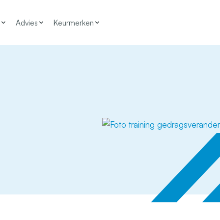
Advies
Keurmerken
t