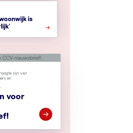
 woonwijk is
ijk’
Meer over ‘Drugslab in woonwijk is leven
e hoogte zijn van
iers en
?
an voor
ef!
Open Meld je aan voor de CCV-nieuwsbr