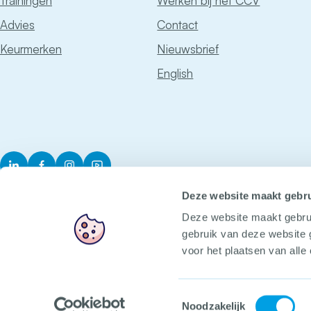
Trainingen
Werken bij het CCV
Advies
Contact
Keurmerken
Nieuwsbrief
English
LinkedIn
Facebook
Instagram
YouTube
Deze website maakt gebru
Deze website maakt gebru
gebruik van deze website 
voor het plaatsen van alle
Het CCV
Voorop in veilig
Toestemmingsselectie
Noodzakelijk