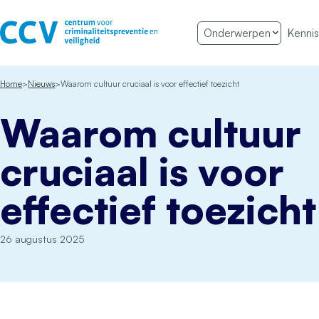
Ga naar de inhoud
Onderwerpen
Kennis
Het CCV
Home
Nieuws
Waarom cultuur cruciaal is voor effectief toezicht
Waarom cultuur
cruciaal is voor
effectief toezich
26 augustus 2025