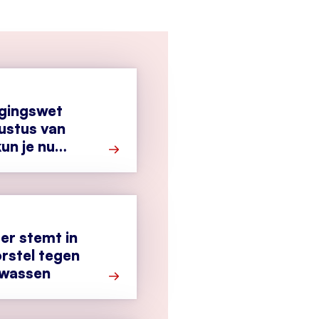
igingswet
ustus van
un je nu
Meer over Cyberbeveiligingswet vanaf 1
r stemt in
rstel tegen
twassen
Meer over Tweede Kamer stemt in met 