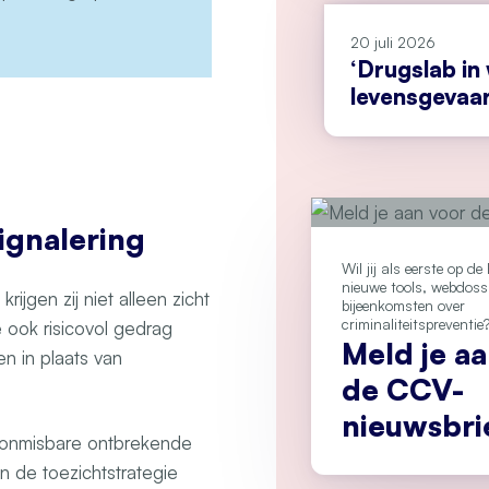
20 juli 2026
‘Drugslab in
levensgevaarl
signalering
Wil jij als eerste op d
nieuwe tools, webdoss
jgen zij niet alleen zicht
bijeenkomsten over
criminaliteitspreventie
 ook risicovol gedrag
Meld je a
n in plaats van
de CCV-
nieuwsbri
de onmisbare ontbrekende
n de toezichtstrategie