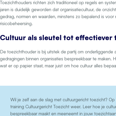
Toezichthouders richten zich traditioneel op regels en sys
jaren is duidelijk geworden dat organisatiecultuur, de onzic
gedrag, normen en waarden, minstens zo bepalend is voor 
risicobeheersing.
Cultuur als sleutel tot effectiever
De toezichthouder is bij uitstek de partij om onderliggende
gedragingen binnen organisaties bespreekbaar te maken. He
wat er op papier staat, maar juist om hoe cultuur alles bepaa
Wil je zelf aan de slag met cultuurgericht toezicht? Op
training Cultuurgericht Toezicht weer. Leer hoe je cultu
bespreekbaar maakt en meeneemt in jouw toezichtaan