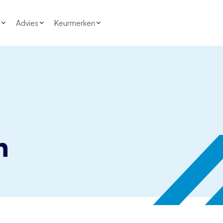
Advies
Keurmerken
n