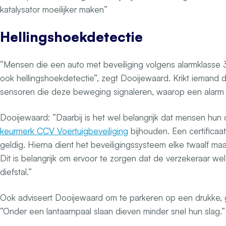
katalysator moeilijker maken”
Hellingshoekdetectie
“Mensen die een auto met beveiliging volgens alarmklasse
ook hellingshoekdetectie”, zegt Dooijewaard. Krikt iemand de
sensoren die deze beweging signaleren, waarop een alarm 
Dooijewaard: “Daarbij is het wel belangrijk dat mensen hun c
keurmerk CCV Voertuigbeveiliging
bijhouden. Een certificaa
geldig. Hierna dient het beveiligingssysteem elke twaalf m
Dit is belangrijk om ervoor te zorgen dat de verzekeraar wel 
diefstal.”
Ook adviseert Dooijewaard om te parkeren op een drukke, g
“Onder een lantaarnpaal slaan dieven minder snel hun slag.”