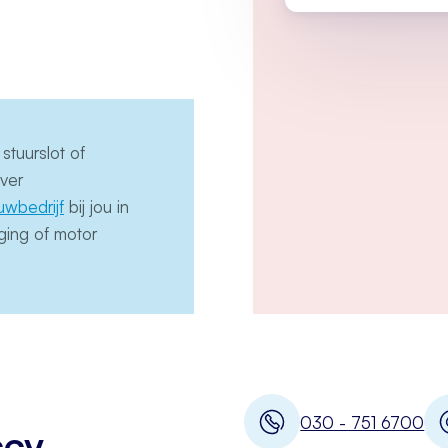
stuurslot of
ver
uwbedrijf
bij jou in
ging of motor
030 - 751 6700