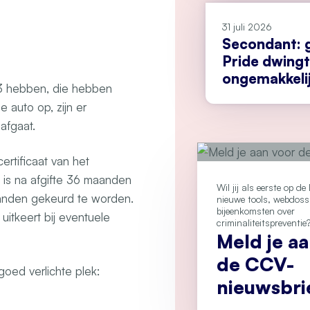
31 juli 2026
Secondant: 
Pride dwingt
ongemakkeli
 3 hebben, die hebben
 auto op, zijn er
afgaat.
ertificaat van het
t is na afgifte 36 maanden
Wil jij als eerste op d
aanden gekeurd te worden.
nieuwe tools, webdoss
bijeenkomsten over
uitkeert bij eventuele
criminaliteitspreventie
Meld je a
de CCV-
oed verlichte plek:
nieuwsbri