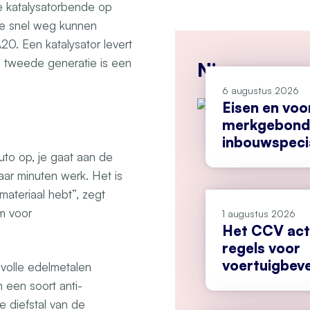
e katalysatorbende op
ze snel weg kunnen
0. Een katalysator levert
 tweede generatie is een
Nieuws
6 augustus 2026
Eisen en vo
merkgebonde
inbouwspecia
uto op, je gaat aan de
aar minuten werk. Het is
 materiaal hebt”, zegt
m voor
1 augustus 2026
Het CCV act
regels voor
voertuigbeve
evolle edelmetalen
 een soort anti-
de diefstal van de