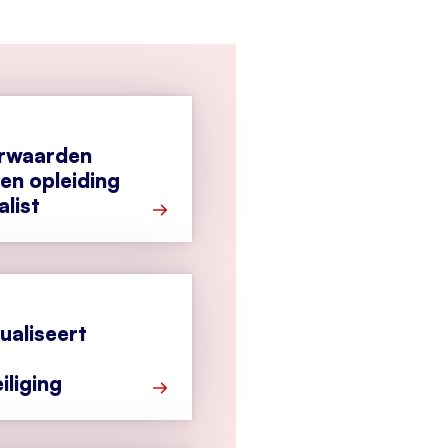
orwaarden
n opleiding
list
Meer over Eisen en voorwaarden merkg
ualiseert
iliging
Meer over Het CCV actualiseert regels 