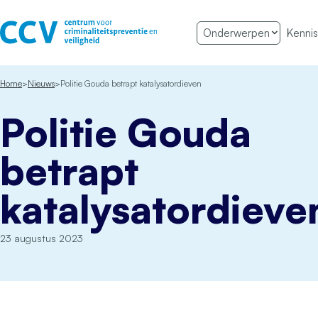
Ga naar de inhoud
Onderwerpen
Kennis
Het CCV
Home
Nieuws
Politie Gouda betrapt katalysatordieven
Politie Gouda
betrapt
katalysatordieve
23 augustus 2023