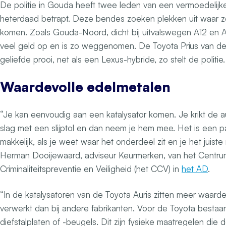
De politie in Gouda heeft twee leden van een vermoedelijk
heterdaad betrapt. Deze bendes zoeken plekken uit waar 
komen. Zoals Gouda-Noord, dicht bij uitvalswegen A12 en A2
veel geld op en is zo weggenomen. De Toyota Prius van de
geliefde prooi, net als een Lexus-hybride, zo stelt de politie.
Waardevolle edelmetalen
“Je kan eenvoudig aan een katalysator komen. Je krikt de a
slag met een slijptol en dan neem je hem mee. Het is een p
makkelijk, als je weet waar het onderdeel zit en je het juiste
Herman Dooijewaard, adviseur Keurmerken, van het Centru
Criminaliteitspreventie en Veiligheid (het CCV) in
het AD
.
“In de katalysatoren van de Toyota Auris zitten meer waard
verwerkt dan bij andere fabrikanten. Voor de Toyota bestaan
diefstalplaten of -beugels. Dit zijn fysieke maatregelen die 