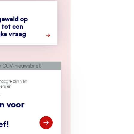
geweld op
 tot een
jke vraag
Meer over Secondant: geweld op Pride 
e hoogte zijn van
iers en
?
an voor
ef!
Open Meld je aan voor de CCV-nieuwsbr