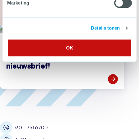
Marketing
Meer over Secondant: geweld op Pride dwingt 
Details tonen
Wil jij als eerste op de hoogte zijn van nieuwe tools, webdossiers en
OK
bijeenkomsten over criminaliteitspreventie?
Meld je aan voor de CCV-
nieuwsbrief!
Open Meld je
030 - 751 6700