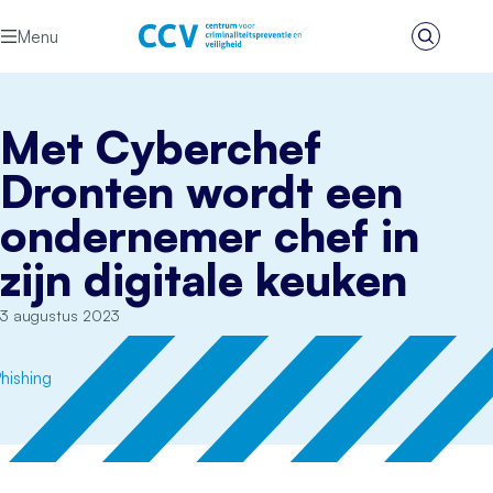
Ga naar de inhoud
Menu
Zoeken
Het CCV
Met Cyberchef
Dronten wordt een
ondernemer chef in
zijn digitale keuken
3 augustus 2023