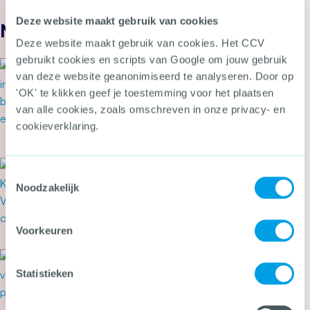
Deze website maakt gebruik van cookies
Nieuws
Deze website maakt gebruik van cookies. Het CCV
gebruikt cookies en scripts van Google om jouw gebruik
6 augustus 2026
van deze website geanonimiseerd te analyseren. Door op
Eisen en voorwaarden
'OK' te klikken geef je toestemming voor het plaatsen
merkgebonden opleiding
van alle cookies, zoals omschreven in onze privacy- en
inbouwspecialist
cookieverklaring.
Meer over Eisen en voorwaarden merkgebonden 
1 augustus 2026
Toestemmingsselectie
Het CCV actualiseert regels
Noodzakelijk
voor voertuigbeveiliging
Voorkeuren
Meer over Het CCV actualiseert regels voor voe
31 juli 2026
Secondant: geweld op Pride
Statistieken
dwingt tot een ongemakkelijke
vraag