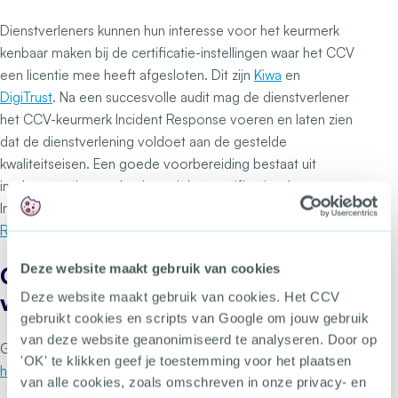
Dienstverleners kunnen hun interesse voor het keurmerk
kenbaar maken bij de certificatie-instellingen waar het CCV
een licentie mee heeft afgesloten. Dit zijn
Kiwa
en
DigiTrust
. Na een succesvolle audit mag de dienstverlener
het CCV-keurmerk Incident Response voeren en laten zien
dat de dienstverlening voldoet aan de gestelde
kwaliteitseisen. Een goede voorbereiding bestaat uit
implementatie van de eisen uit het certificatieschema
Incident Response:
CCV-Certification-scheme-Incident-
Response-2.0
.
Deze website maakt gebruik van cookies
Gekwalificeerde dienstverleners
Deze website maakt gebruik van cookies. Het CCV
vinden
gebruikt cookies en scripts van Google om jouw gebruik
van deze website geanonimiseerd te analyseren. Door op
Gekwalificeerde dienstverleners worden gepubliceerd op
'OK' te klikken geef je toestemming voor het plaatsen
hetccv.nl/bedrijven
.
van alle cookies, zoals omschreven in onze privacy- en