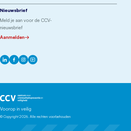
Nieuwsbrief
Meld je aan voor de CCV-
nieuwsbrief
Aanmelden
LinkedIn
Facebook
Instagram
YouTube
Het CCV
Voorop in veilig
© Copyright 2026. Alle rechten voorbehouden