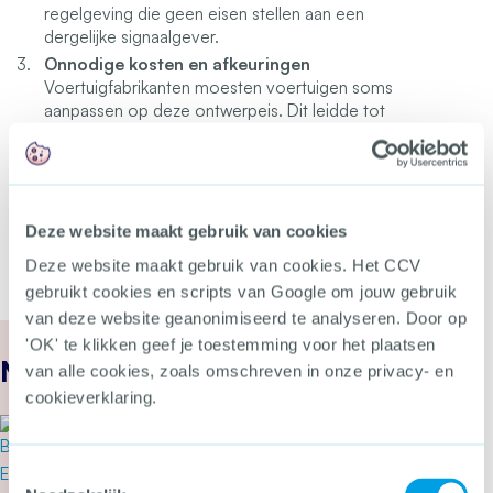
regelgeving die geen eisen stellen aan een
dergelijke signaalgever.
Onnodige kosten en afkeuringen
Voertuigfabrikanten moesten voertuigen soms
aanpassen op deze ontwerpeis. Dit leidde tot
onnodige handelingen en kosten. Het vervallen van
de LED-indicator-eis voor af fabriek geïntegreerde
beveiligingssystemen zorgt voor betere Europese
aansluiting en minder onnodige afkeur.
Deze website maakt gebruik van cookies
Deze website maakt gebruik van cookies. Het CCV
gebruikt cookies en scripts van Google om jouw gebruik
van deze website geanonimiseerd te analyseren. Door op
'OK' te klikken geef je toestemming voor het plaatsen
Nieuws
van alle cookies, zoals omschreven in onze privacy- en
cookieverklaring.
30 juli 2026
“Het CCV is een mooie
Toestemmingsselectie
organisatie”