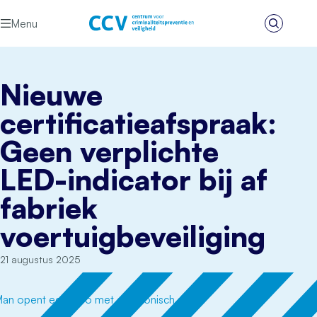
Ga naar de inhoud
Menu
Zoeken
Het CCV
Nieuwe
certificatieafspraak:
Geen verplichte
LED-indicator bij af
fabriek
voertuigbeveiliging
21 augustus 2025