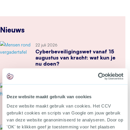
Nieuws
22 juli 2026
Cyberbeveiligingswet vanaf 15
augustus van kracht: wat kun je
nu doen?
Meer over Cyberbeveiligingswet vanaf 15 august
21 juli 2026
Tweede Kamer stemt in met
Deze website maakt gebruik van cookies
wetsvoorstel tegen heling en
witwassen
Deze website maakt gebruik van cookies. Het CCV
gebruikt cookies en scripts van Google om jouw gebruik
Meer over Tweede Kamer stemt in met wetsvoor
van deze website geanonimiseerd te analyseren. Door op
'OK' te klikken geef je toestemming voor het plaatsen
20 juli 2026