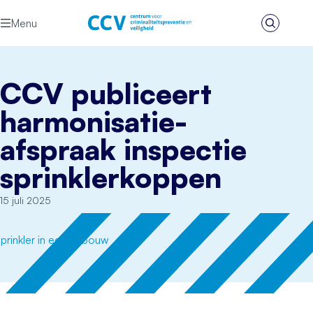
Ga naar de inhoud
Menu
Zoeken
Het CCV
CCV publiceert
harmonisatie­
afspraak inspectie
sprinklerkoppen
15 juli 2025