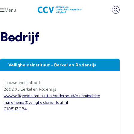
Ga naar de inhoud
Menu
Zoeken
Het CCV
Bedrijf
Veiligheidsinstituut - Berkel en Rodenrijs
Leeuwenhoekstraat 1
2652 XL Berkel en Rodenrijs
www.veiligheidsinstituut.nl/onderhoud/blusmiddelen
m.meinema@veiligheidsinstituut.nl
0105113084