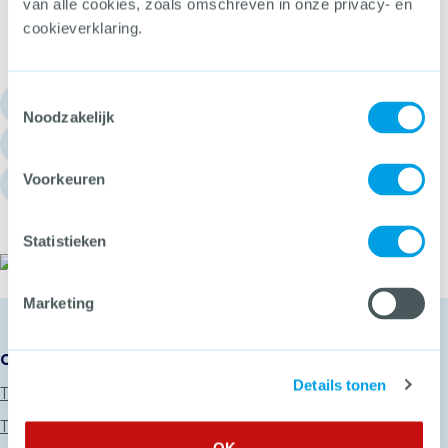
van alle cookies, zoals omschreven in onze privacy- en
cookieverklaring.
Toestemmingsselectie
030 - 751 6700
Noodzakelijk
info@hetccv.nl
Voorkeuren
Churchilllaan 11, 3527 GV Utrecht
Statistieken
Het CCV
Marketing
Onze diensten
Details tonen
Thema’s
Trainingen