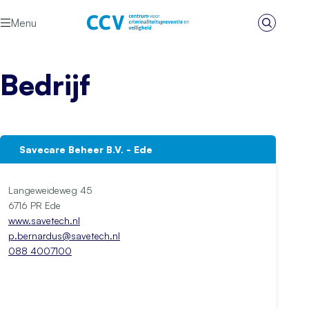
Ga naar de inhoud
Menu
Zoeken
Het CCV
Bedrijf
Savecare Beheer B.V. - Ede
Langeweideweg 45
6716 PR Ede
www.savetech.nl
p.bernardus@savetech.nl
088 4007100