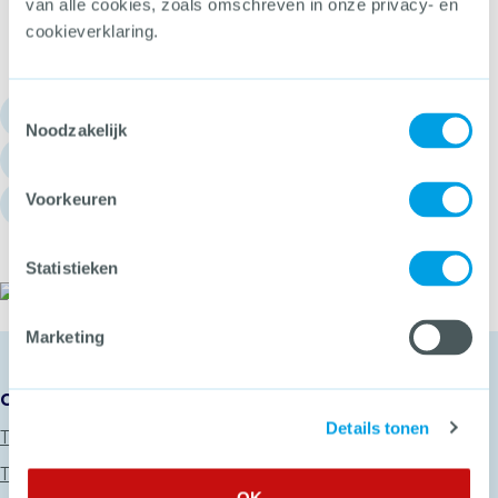
van alle cookies, zoals omschreven in onze privacy- en
cookieverklaring.
Toestemmingsselectie
030 - 751 6700
Noodzakelijk
info@hetccv.nl
Voorkeuren
Churchilllaan 11, 3527 GV Utrecht
Statistieken
Het CCV
Marketing
Onze diensten
Details tonen
Thema’s
Trainingen