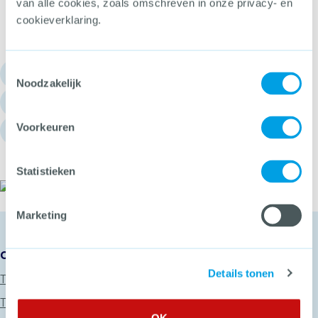
van alle cookies, zoals omschreven in onze privacy- en
cookieverklaring.
Toestemmingsselectie
030 - 751 6700
Noodzakelijk
info@hetccv.nl
Voorkeuren
Churchilllaan 11, 3527 GV Utrecht
Statistieken
Het CCV
Marketing
Onze diensten
Details tonen
Thema’s
Trainingen