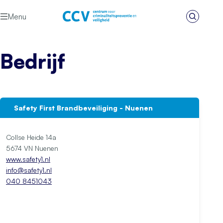
Ga naar de inhoud
Menu
Zoeken
Het CCV
Bedrijf
Safety First Brandbeveiliging - Nuenen
Collse Heide 14a
5674 VN Nuenen
www.safety1.nl
info@safety1.nl
040 8451043