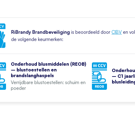
RiBrandy Brandbeveiliging
is beoordeeld door
CIBV
en vol
de volgende keurmerken:
Onderhoud blusmiddelen (REOB)
– blustoestellen en
Onderhou
brandslanghaspels
– C1 jaar
blusleidi
Verrijdbare blustoestellen: schuim en
poeder