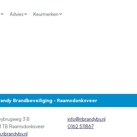
Advies
Keurmerken
randy Brandbeveiliging - Raamsdonksveer
eybrugweg 3 B
info@ribrandybv.nl
4941 TB Raamsdonksveer
0162 511867
ribrandybv.nl