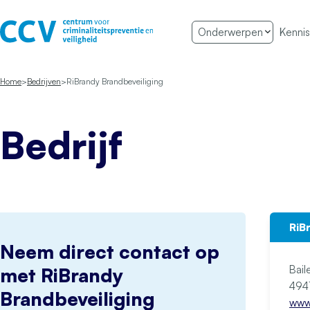
Ga naar de inhoud
Onderwerpen
Kennis
Het CCV
Home
Bedrijven
RiBrandy Brandbeveiliging
Bedrijf
RiB
Neem direct contact op
Bail
met RiBrandy
Brandbeveiliging
www.