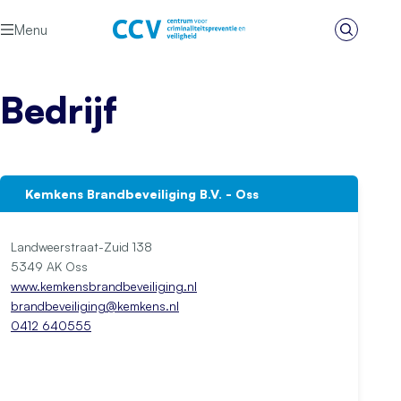
Ga naar de inhoud
Menu
Zoeken
Het CCV
Bedrijf
Kemkens Brandbeveiliging B.V. - Oss
Landweerstraat-Zuid 138
5349 AK Oss
www.kemkensbrandbeveiliging.nl
brandbeveiliging@kemkens.nl
0412 640555