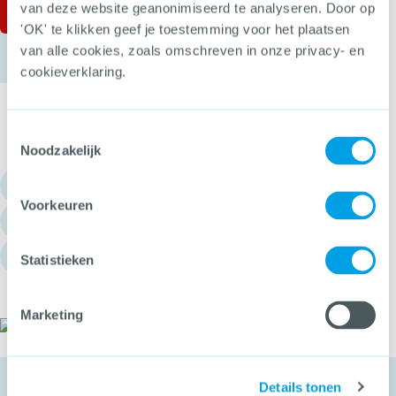
van deze website geanonimiseerd te analyseren. Door op
'OK' te klikken geef je toestemming voor het plaatsen
van alle cookies, zoals omschreven in onze privacy- en
cookieverklaring.
Toestemmingsselectie
Noodzakelijk
030 - 751 6700
Voorkeuren
info@hetccv.nl
Churchilllaan 11, 3527 GV Utrecht
Statistieken
Marketing
Het CCV
Details tonen