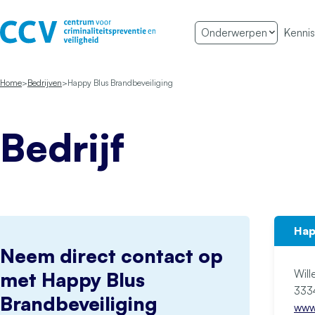
Ga naar de inhoud
Onderwerpen
Kennis
Het CCV
Home
Bedrijven
Happy Blus Brandbeveiliging
Bedrijf
Hap
Neem direct contact op
Wil
met Happy Blus
Brandbeveiliging
www.