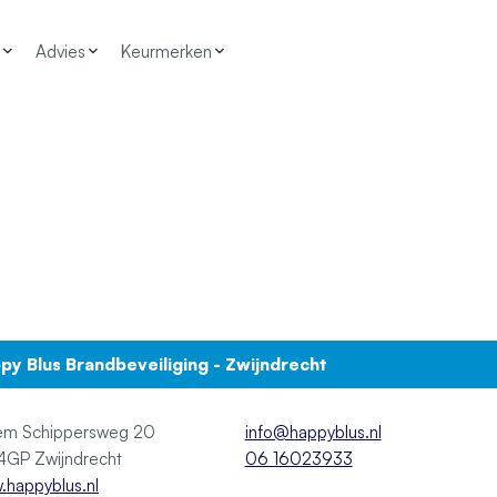
Advies
Keurmerken
py Blus Brandbeveiliging - Zwijndrecht
lem Schippersweg 20
info@happyblus.nl
3334GP Zwijndrecht
06 16023933
happyblus.nl