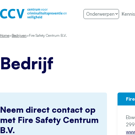
Ga naar de inhoud
Onderwerpen
Kennis
Het CCV
Home
Bedrijven
Fire Safety Centrum B.V.
Bedrijf
Fir
Neem direct contact op
Ebw
met Fire Safety Centrum
B.V.
www.