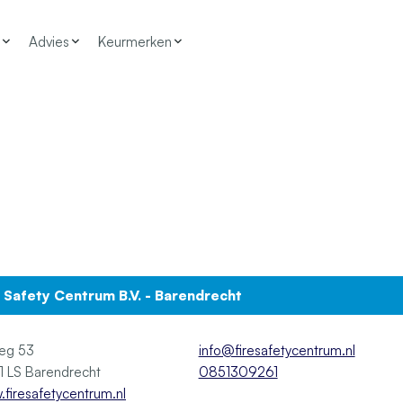
Advies
Keurmerken
e Safety Centrum B.V. - Barendrecht
eg 53
info@firesafetycentrum.nl
2991 LS Barendrecht
0851309261
firesafetycentrum.nl