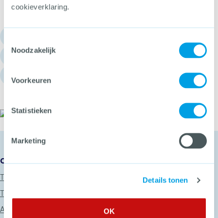
cookieverklaring.
030 - 751 6700
Toestemmingsselectie
Noodzakelijk
info@hetccv.nl
Churchilllaan 11, 3527 GV Utrecht
Voorkeuren
Statistieken
Het CCV
Marketing
Onze diensten
Thema’s
Details tonen
Trainingen
Advies
OK