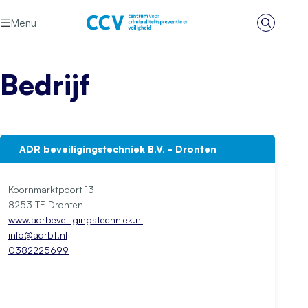
Ga naar de inhoud
Menu
Zoeken
Het CCV
Bedrijf
ADR beveiligingstechniek B.V. - Dronten
Koornmarktpoort 13
8253 TE Dronten
www.adrbeveiligingstechniek.nl
info@adrbt.nl
0382225699