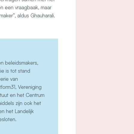
leen een vraagbaak, maar
maker”, aldus Ghauharali.
sen beleidsmakers,
e is tot stand
erie van
tform31, Vereniging
tuut en het Centrum
middels zijn ook het
en het Landelijk
sloten.