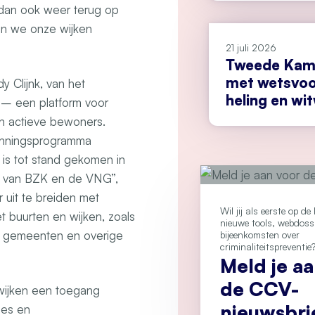
 dan ook weer terug op
en we onze wijken
21 juli 2026
Tweede Kame
met wetsvoo
Clijnk, van het
heling en wi
– een platform voor
en actieve bewoners.
kenningsprogramma
 is tot stand gekomen in
e van BZK en de VNG”,
 uit te breiden met
Wil jij als eerste op d
t buurten en wijken, zoals
nieuwe tools, webdoss
, gemeenten en overige
bijeenkomsten over
criminaliteitspreventie
Meld je a
de CCV-
 wijken een toegang
nieuwsbri
ies en