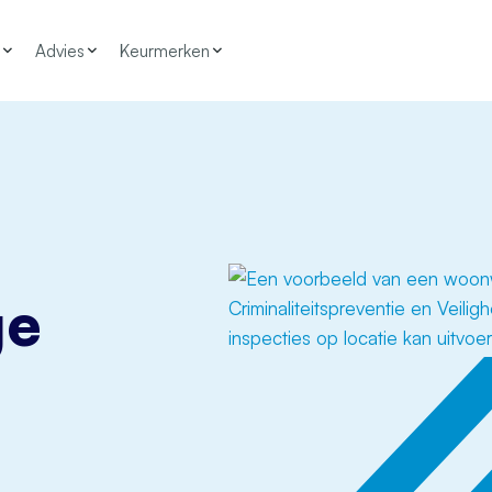
Advies
Keurmerken
ge