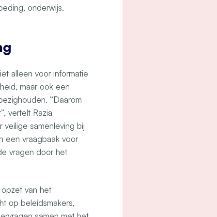
eding, onderwijs,
ng
iet alleen voor informatie
rheid, maar ook een
e bezighouden. “Daarom
, vertelt Razia
 veilige samenleving bij
an een vraagbaak voor
de vragen door het
 opzet van het
ht op beleidsmakers,
eervragen samen met het