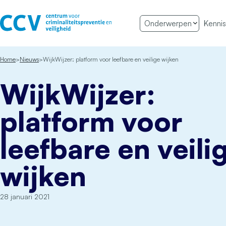
Ga naar de inhoud
Onderwerpen
Kennis
Het CCV
Home
Nieuws
WijkWijzer: platform voor leefbare en veilige wijken
WijkWijzer:
platform voor
leefbare en veili
wijken
28 januari 2021