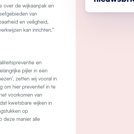
tie over de wijkaanpak en
leefgebieden van
aarheid en veiligheid,
rkwijzen kan inrichten.”
liteitspreventie en
langrijke pijler in een
zen’, zetten wij vooral in
g om hier preventief in te
het voorkomen van
 dat kwetsbare wijken in
aagstukken op
p deze manier alle