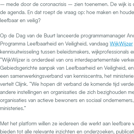
– mede door de coronacrisis – zien toenemen. De wijk is
de agenda. En dat roept de vraag op: hoe maken en houd
leefbaar en veilig?
Op de Dag van de Buurt lanceerde programmamanager Andy 
Programma Leefbaarheid en Veiligheid, vandaag
WijkWijzer
kennisuitwisseling tussen beleidsmakers, wijkprofessionals 
“WijkWijzer is onderdeel van ons interdepartementale ver
Gebiedsgerichte aanpak van Leefbaarheid en Veiligheid, en
een samenwerkingsverband van kenniscentra, het ministeri
vertelt Clijnk. “We hopen dit verband de komende tijd verder
andere instellingen en organisaties die zich bezighouden me
organisaties van actieve bewoners en sociaal ondernemers
ministeries.”
Met het platform willen ze iedereen die werkt aan leefbare
bieden tot alle relevante inzichten en onderzoeken, publicat