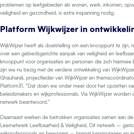
problemen op leefgebieden als wonen, werk, inkomen, opvo
veiligheid en gezondheid, is extra inspanning nodig.
Platform Wijkwijzer in ontwikkeli
WijkWijzer heeft als doelstelling om een knooppunt te zijn, n
over een gebiedsgerichte aanpak van veiligheid en leefbaa
knooppunt voor organisaties en personen die zich hierme
zijn we nu bezig met de verdere ontwikkeling van WijkWijzer”
Ghauharali, projectleider van WijkWijzer en themacoördinator
Platform31. “Dat doen we onder meer door het opzetten v
beleidsmakers en wijkprofessionals. Via WijkWijzer worden 
netwerk beantwoord.”
Daarnaast werken de betrokken organisaties samen aan de
Leernetwerk Leefbaarheid & Veiligheid. Dit netwerk – geric
wijkprofessionals en bewoners – brengt kennisvragen en l