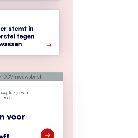
r stemt in
rstel tegen
twassen
Meer over Tweede Kamer stemt in met 
e hoogte zijn van
iers en
?
an voor
ef!
Open Meld je aan voor de CCV-nieuwsbr