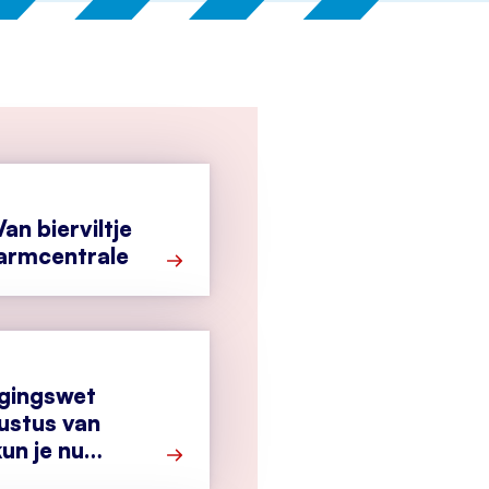
an bierviltje
larmcentrale
Meer over Secondant: Van bierviltje tot
igingswet
ustus van
un je nu
Meer over Cyberbeveiligingswet vanaf 1