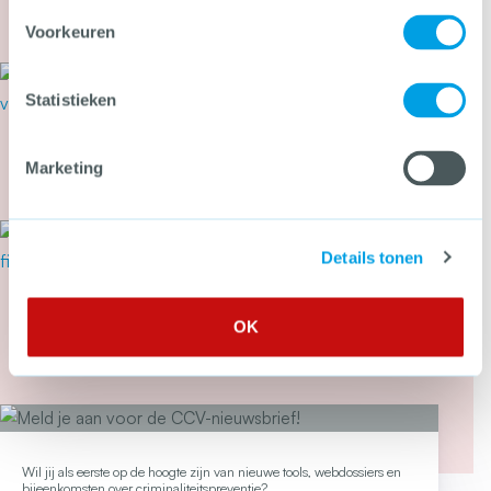
Voorkeuren
Meer over Secondant: Van bierviltje tot Cyber 
22 juli 2026
Cyberbeveiligingswet vanaf 15
Statistieken
augustus van kracht: wat kun je
nu doen?
Marketing
Meer over Cyberbeveiligingswet vanaf 15 august
21 juli 2026
Tweede Kamer stemt in met
Details tonen
wetsvoorstel tegen heling en
witwassen
OK
Meer over Tweede Kamer stemt in met wetsvoor
Wil jij als eerste op de hoogte zijn van nieuwe tools, webdossiers en
bijeenkomsten over criminaliteitspreventie?