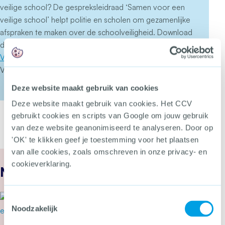
veilige school? De gespreksleidraad ‘Samen voor een
veilige school’ helpt politie en scholen om gezamenlijke
afspraken te maken over de schoolveiligheid. Download
de gespreksleidraad op de
themasite Wegwijzer Jeugd en
Veiligheid
van het Centrum voor Criminaliteitspreventie en
Veiligheid.
Deze website maakt gebruik van cookies
Deze website maakt gebruik van cookies. Het CCV
gebruikt cookies en scripts van Google om jouw gebruik
van deze website geanonimiseerd te analyseren. Door op
'OK' te klikken geef je toestemming voor het plaatsen
van alle cookies, zoals omschreven in onze privacy- en
cookieverklaring.
Nieuws
24 juli 2026
Toestemmingsselectie
Secondant: Van bierviltje tot
Noodzakelijk
Cyber Alarmcentrale