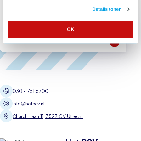
Details tonen
Wil je de ondernemers in jouw gemeente weerbaarder maken?
Platform Veilig Ondernemen
kan je helpen
OK
Open Platfor
030 - 751 6700
info@hetccv.nl
Churchilllaan 11, 3527 GV Utrecht