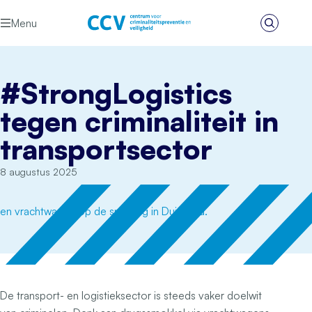
Ga naar de inhoud
Menu
Zoeken
Het CCV
#StrongLogistics
tegen criminaliteit in
transportsector
8 augustus 2025
De transport- en logistieksector is steeds vaker doelwit