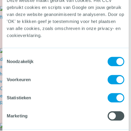
Meer over Cyberbeveiligingswet vanaf 15 august
Deze website maakt gebruik van cookies. Het CCV
gebruikt cookies en scripts van Google om jouw gebruik
21 juli 2026
van deze website geanonimiseerd te analyseren. Door op
Tweede Kamer stemt in met
'OK' te klikken geef je toestemming voor het plaatsen
wetsvoorstel tegen heling en
witwassen
van alle cookies, zoals omschreven in onze privacy- en
cookieverklaring.
Meer over Tweede Kamer stemt in met wetsvoor
20 juli 2026
Toestemmingsselectie
‘Drugslab in woonwijk is
Noodzakelijk
levensgevaarlijk’
Voorkeuren
Statistieken
Meer over ‘Drugslab in woonwijk is levensgevaarl
Marketing