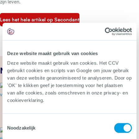
zijn leven.
Lees het hele artikel op Secondant
Deze website maakt gebruik van cookies
Deze website maakt gebruik van cookies. Het CCV
Nieuws
gebruikt cookies en scripts van Google om jouw gebruik
van deze website geanonimiseerd te analyseren. Door op
'OK' te klikken geef je toestemming voor het plaatsen
22 juli 2026
van alle cookies, zoals omschreven in onze privacy- en
Cyberbeveiligingswet vanaf 15
augustus van kracht: wat kun je
cookieverklaring.
nu doen?
Meer over Cyberbeveiligingswet vanaf 15 august
Toestemmingsselectie
Noodzakelijk
21 juli 2026
Tweede Kamer stemt in met