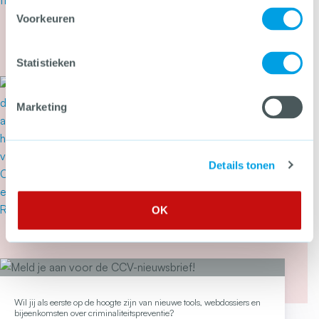
wetsvoorstel tegen heling en
Voorkeuren
witwassen
Meer over Tweede Kamer stemt in met wetsvoor
Statistieken
20 juli 2026
‘Drugslab in woonwijk is
Marketing
levensgevaarlijk’
Details tonen
OK
Meer over ‘Drugslab in woonwijk is levensgevaarl
Wil jij als eerste op de hoogte zijn van nieuwe tools, webdossiers en
bijeenkomsten over criminaliteitspreventie?